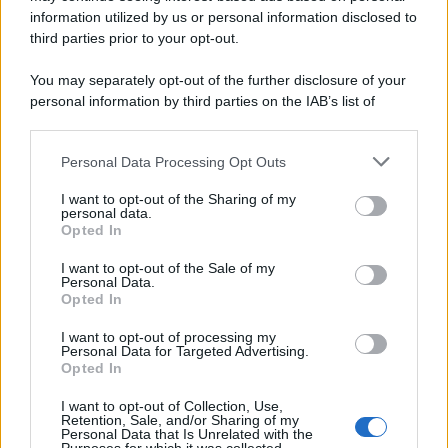
information utilized by us or personal information disclosed to
third parties prior to your opt-out.
You may separately opt-out of the further disclosure of your
personal information by third parties on the IAB’s list of
downstream participants.
Personal Data Processing Opt Outs
This information may also be disclosed by us to third parties
on the IAB’s List of Downstream Participants that may further
I want to opt-out of the Sharing of my
disclose it to other third parties.
personal data.
Opted In
Please note that this website/app uses one or more Google
services and may gather and store information including but
I want to opt-out of the Sale of my
Personal Data.
not limited to your visit or usage behaviour. You may click to
Opted In
grant or deny consent to Google and its third-party tags to
use your data for below specified purposes in below Google
I want to opt-out of processing my
consent section.
Personal Data for Targeted Advertising.
Opted In
I want to opt-out of Collection, Use,
Retention, Sale, and/or Sharing of my
Personal Data that Is Unrelated with the