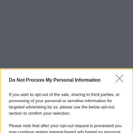
Do Not Process My Personal Information
If you wish to opt-out of the sale, sharing to third parties, or
processing of your personal or sensitive information for
targeted advertising by us, please use the below opt-out
section to confirm your selection.
Please note that after your opt-out request is processed you
may continue seeing interest-based ads based on personal