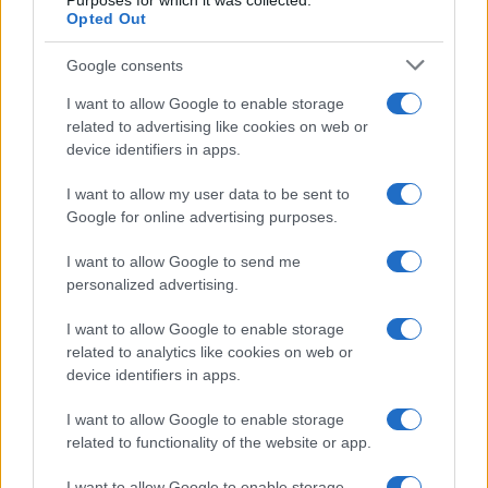
Purposes for which it was collected.
Opted Out
Google consents
I want to allow Google to enable storage
related to advertising like cookies on web or
device identifiers in apps.
I want to allow my user data to be sent to
Google for online advertising purposes.
I want to allow Google to send me
personalized advertising.
I want to allow Google to enable storage
related to analytics like cookies on web or
device identifiers in apps.
I want to allow Google to enable storage
related to functionality of the website or app.
I want to allow Google to enable storage