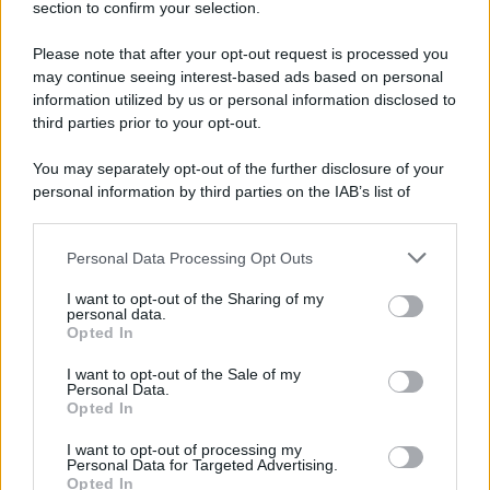
section to confirm your selection.
Please note that after your opt-out request is processed you
may continue seeing interest-based ads based on personal
information utilized by us or personal information disclosed to
third parties prior to your opt-out.
You may separately opt-out of the further disclosure of your
personal information by third parties on the IAB’s list of
downstream participants.
Personal Data Processing Opt Outs
This information may also be disclosed by us to third parties
on the IAB’s List of Downstream Participants that may further
I want to opt-out of the Sharing of my
disclose it to other third parties.
personal data.
Opted In
Please note that this website/app uses one or more Google
services and may gather and store information including but
I want to opt-out of the Sale of my
Personal Data.
not limited to your visit or usage behaviour. You may click to
Opted In
grant or deny consent to Google and its third-party tags to
use your data for below specified purposes in below Google
I want to opt-out of processing my
consent section.
Personal Data for Targeted Advertising.
Opted In