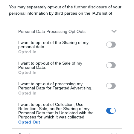
You may separately opt-out of the further disclosure of your
personal information by third parties on the IAB’s list of
downstream participants.
Personal Data Processing Opt Outs
This information may also be disclosed by us to third parties
on the IAB’s List of Downstream Participants that may further
I want to opt-out of the Sharing of my
disclose it to other third parties.
personal data.
Opted In
Please note that this website/app uses one or more Google
services and may gather and store information including but
I want to opt-out of the Sale of my
Personal Data.
not limited to your visit or usage behaviour. You may click to
Opted In
grant or deny consent to Google and its third-party tags to
use your data for below specified purposes in below Google
I want to opt-out of processing my
consent section.
Personal Data for Targeted Advertising.
Opted In
I want to opt-out of Collection, Use,
Retention, Sale, and/or Sharing of my
Personal Data that Is Unrelated with the
Purposes for which it was collected.
Opted Out