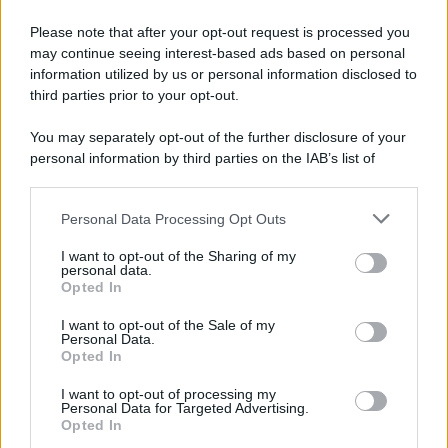
Please note that after your opt-out request is processed you
may continue seeing interest-based ads based on personal
information utilized by us or personal information disclosed to
third parties prior to your opt-out.
You may separately opt-out of the further disclosure of your
personal information by third parties on the IAB’s list of
downstream participants.
Personal Data Processing Opt Outs
This information may also be disclosed by us to third parties
on the IAB’s List of Downstream Participants that may further
I want to opt-out of the Sharing of my
disclose it to other third parties.
personal data.
Opted In
Please note that this website/app uses one or more Google
services and may gather and store information including but
I want to opt-out of the Sale of my
Personal Data.
not limited to your visit or usage behaviour. You may click to
Opted In
grant or deny consent to Google and its third-party tags to
use your data for below specified purposes in below Google
I want to opt-out of processing my
consent section.
Personal Data for Targeted Advertising.
Opted In