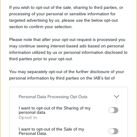
If you wish to opt-out of the sale, sharing to third parties, or
processing of your personal or sensitive information for
targeted advertising by us, please use the below opt-out
section to confirm your selection.
Please note that after your opt-out request is processed you
may continue seeing interest-based ads based on personal
information utilized by us or personal information disclosed to
third parties prior to your opt-out.
You may separately opt-out of the further disclosure of your
personal information by third parties on the IAB’s list of
downstream participants.
Personal Data Processing Opt Outs
This information may also be disclosed by us to third parties
on the IAB’s List of Downstream Participants that may further
I want to opt-out of the Sharing of my
disclose it to other third parties.
personal data.
Opted In
Please note that this website/app uses one or more Google
services and may gather and store information including but
I want to opt-out of the Sale of my
Personal Data.
not limited to your visit or usage behaviour. You may click to