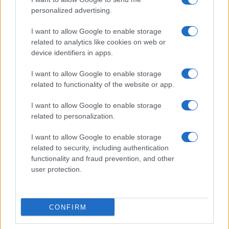
personalized advertising.
I want to allow Google to enable storage
related to analytics like cookies on web or
device identifiers in apps.
I want to allow Google to enable storage
related to functionality of the website or app.
I want to allow Google to enable storage
related to personalization.
I want to allow Google to enable storage
related to security, including authentication
functionality and fraud prevention, and other
user protection.
CONFIRM