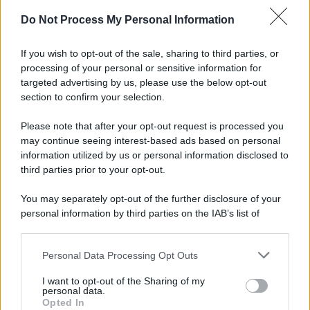
Do Not Process My Personal Information
If you wish to opt-out of the sale, sharing to third parties, or
processing of your personal or sensitive information for
targeted advertising by us, please use the below opt-out
section to confirm your selection.
Please note that after your opt-out request is processed you
may continue seeing interest-based ads based on personal
information utilized by us or personal information disclosed to
third parties prior to your opt-out.
You may separately opt-out of the further disclosure of your
personal information by third parties on the IAB’s list of
downstream participants.
Personal Data Processing Opt Outs
This information may also be disclosed by us to third parties
on the IAB’s List of Downstream Participants that may further
I want to opt-out of the Sharing of my
disclose it to other third parties.
personal data.
Opted In