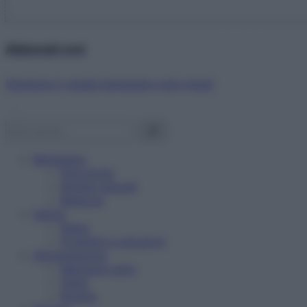
Abbonati ora!
Starbene ti regala benessere ogni mese!
Benessere
Psicologia
Rimedi naturali
Bellezza
Salute
News
Problemi e soluzioni
Alimentazione
Mangiare sano
Diete
Ricette