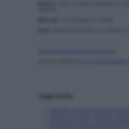
Pranzo
1 piatto di pasta integrale con ver
stagione
Merenda
1 centrifugato di verdure
Cena
1 bistecca di manzo con verdure + f
Fai la tua domanda ai nostri esperti
Articolo pubblicato sul
n. 36 di Starbene
Leggi anche
DietaGift: come dimagrire con l’alim
Salute: lo zucchero nascosto nei cibi
Zucchero di canna: cosa devi saper
Per dimagrire, meglio non saltare i p