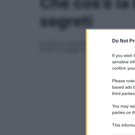
Che cos’è la 
segreti
Do Not Pr
Si basa su un’alimentazione varia e sana 
Come? Lo spiega un libro appena uscito
If you wish 
sensitive in
confirm your
Please note
based ads b
third parties
You may sepa
parties on t
This informa
Participants