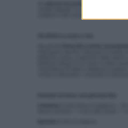
Gli
alimenti da privilegiare
sono frutta, ve
cereali integrali. La nostra tavola, invec
scadenti e cibi confezionati pieni di additi
Gli effetti su corpo e viso
Ma perché
Dieta Gift
è anche un program
impongono sacrifici intaccano la massa ma
bellezza, invece, è specchio della salute e
bellezza integra di un corpo in pieno equi
muscolatura di base e l’assenza di grasso
rovina la silhouette», conclude la dottore
Esempio di menu: una giornata tipo
Colazione
Frutta fresca di stagione + Tè
senza zucchero + 1 uovo alla coque + 1 m
Spuntino
frutta di stagione