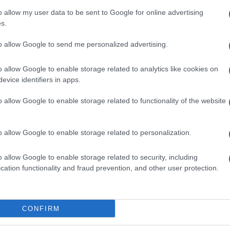
 dentro, belli fuori
(ed. Tecniche Nuove, pagg. 144, €
o allow my user data to be sent to Google for online advertising
s.
to allow Google to send me personalized advertising.
o allow Google to enable storage related to analytics like cookies on
 conto dei messaggi lanciati da alcuni
ormoni
ole-segnale influenzano l’attività dell’
ipotalamo
,
evice identifiers in apps.
lo
che decide se dobbiamo accumulare calorie (e
imagrire).
o allow Google to enable storage related to functionality of the website
na
, da cui dipende anche il
senso di sazietà
. Le
he
meno mangiamo più cala il livello di questa
o allow Google to enable storage related to personalization.
 dice l’esperta.
o allow Google to enable storage related to security, including
roduzione
? «Fornire al corpo il carburante necessario
rso
menù normocalorici
,
pasti regolari e quantità
cation functionality and fraud prevention, and other user protection.
ine e fibre
, in modo da
evitare i
picchi di insulina
.
on la fa la quantità di cibo introdotta, ma la sua
 trasformano in massa magra ed energia, altre, come
CONFIRM