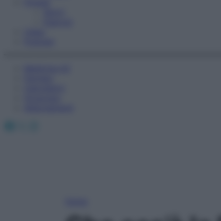
Fitness
Sport
Esercizi
Video
Podcast
Medicina AZ
Farmaci
Calcolatori
Oroscopo
Abbonamenti
Facebook
X
Instagram
Home