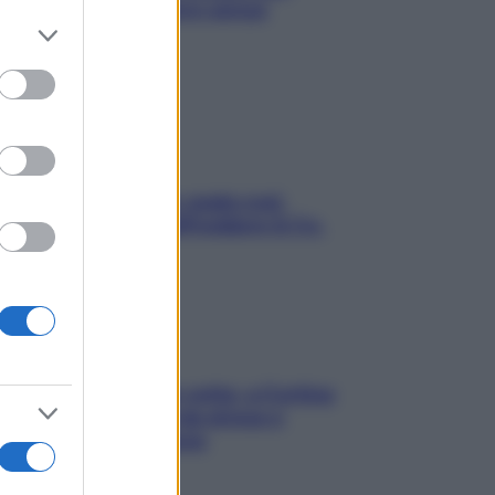
proteggerla davvero senza
er and store
stressarla
to grant or
ed purposes
Aria condizionata: usala così,
senza rischiare raffreddore & Co.
Mindfulness tra le vette: a Cortina
due giorni lontani da stress e
ansia da smartphone