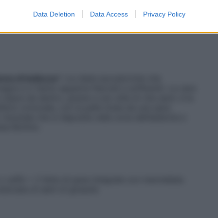
rdura, proteine animali e vegetali, semi oleosi,
Data Deletion
Data Access
Privacy Policy
e, spesso abbonda di
zucchero
, latticini, grassi
vi».
ma di bellezza
? «Le diete ipocaloriche che
gra e ci fanno apparire flaccidi e sofferenti. La vera
 nasce da dentro, grazie a uno stile di vita sano: è la
librio ormonale, con la pelle tirata da una sana
 viscerale che si deposita nella zona dell’addome e
ssa Bottino.
 o caffè + 2 fette di pane integrale con marmellata
anciata di semi di girasole