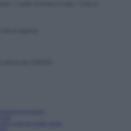
dure + 1 piatto di tartare di orata + frutta di
rutta di stagione
in edicola dal 21/8/2018
entazione di segnale
 sani
e per comprare quello giusto
asti