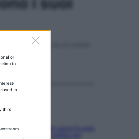
sono i suoi
to modo si perde peso, ma non tonicità.
sonal or
ection to
ggi anche
nterest-
closed to
 third
Doccia, lavarsi tutti i giorni fa male
Downstream
alla pelle? I miti da sfatare per