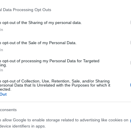
 that this website/app uses one or more Google services and may gath
l Data Processing Opt Outs
including but not limited to your visit or usage behaviour. You may click 
 to Google and its third-party tags to use your data for below specifi
o opt-out of the Sharing of my personal data.
ogle consent section.
In
o opt-out of the Sale of my Personal Data.
ti preferite
In
to opt-out of processing my Personal Data for Targeted
ing.
In
o opt-out of Collection, Use, Retention, Sale, and/or Sharing
ersonal Data that Is Unrelated with the Purposes for which it
lected.
Out
o solo è il dimagrimento sano
,
definitivo
e anche in
quello che
non si basa sulla restrizione calorica
bensì
consents
 prescinde dal movimento.
o allow Google to enable storage related to advertising like cookies on
o dal medico e alimentarista
Luca Speciani
. Ne
evice identifiers in apps.
perta in nutrizione e dietetica a Oreno di Vimercate