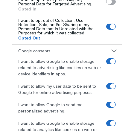
consent section.
Personal Data for Targeted Advertising.
Opted In
I want to opt-out of Collection, Use,
Retention, Sale, and/or Sharing of my
Personal Data that Is Unrelated with the
Purposes for which it was collected.
Opted Out
Google consents
I want to allow Google to enable storage
related to advertising like cookies on web or
device identifiers in apps.
I want to allow my user data to be sent to
Google for online advertising purposes.
I want to allow Google to send me
personalized advertising.
I want to allow Google to enable storage
related to analytics like cookies on web or