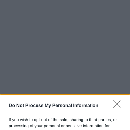
Do Not Process My Personal Information
If you wish to opt-out of the sale, sharing to third parties, or
processing of your personal or sensitive information for