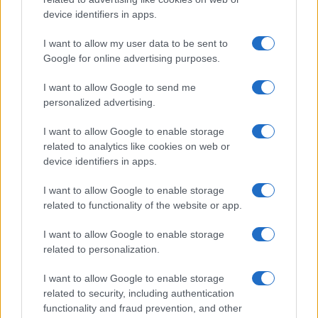
device identifiers in apps.
I want to allow my user data to be sent to
Google for online advertising purposes.
I want to allow Google to send me
personalized advertising.
I want to allow Google to enable storage
related to analytics like cookies on web or
device identifiers in apps.
I want to allow Google to enable storage
related to functionality of the website or app.
I want to allow Google to enable storage
related to personalization.
I want to allow Google to enable storage
related to security, including authentication
functionality and fraud prevention, and other