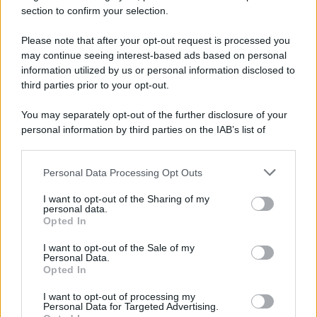
section to confirm your selection.
Please note that after your opt-out request is processed you
may continue seeing interest-based ads based on personal
information utilized by us or personal information disclosed to
third parties prior to your opt-out.
You may separately opt-out of the further disclosure of your
personal information by third parties on the IAB’s list of
downstream participants.
Personal Data Processing Opt Outs
This information may also be disclosed by us to third parties
on the IAB’s List of Downstream Participants that may further
I want to opt-out of the Sharing of my
disclose it to other third parties.
personal data.
Opted In
Please note that this website/app uses one or more Google
services and may gather and store information including but
I want to opt-out of the Sale of my
Personal Data.
not limited to your visit or usage behaviour. You may click to
Opted In
grant or deny consent to Google and its third-party tags to
use your data for below specified purposes in below Google
I want to opt-out of processing my
consent section.
Personal Data for Targeted Advertising.