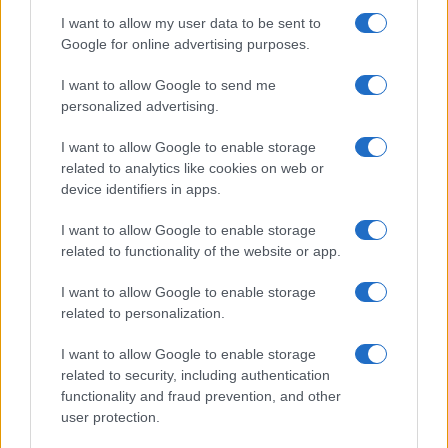
I want to allow my user data to be sent to
Google for online advertising purposes.
I want to allow Google to send me
personalized advertising.
I want to allow Google to enable storage
related to analytics like cookies on web or
device identifiers in apps.
I want to allow Google to enable storage
related to functionality of the website or app.
I want to allow Google to enable storage
related to personalization.
I want to allow Google to enable storage
related to security, including authentication
functionality and fraud prevention, and other
user protection.