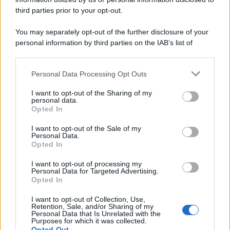
third parties prior to your opt-out.
You may separately opt-out of the further disclosure of your
personal information by third parties on the IAB’s list of
downstream participants.
Personal Data Processing Opt Outs
This information may also be disclosed by us to third parties
on the IAB’s List of Downstream Participants that may further
I want to opt-out of the Sharing of my
disclose it to other third parties.
personal data.
Opted In
Please note that this website/app uses one or more Google
services and may gather and store information including but
I want to opt-out of the Sale of my
Personal Data.
not limited to your visit or usage behaviour. You may click to
Opted In
grant or deny consent to Google and its third-party tags to
use your data for below specified purposes in below Google
I want to opt-out of processing my
consent section.
Personal Data for Targeted Advertising.
Opted In
I want to opt-out of Collection, Use,
Retention, Sale, and/or Sharing of my
Personal Data that Is Unrelated with the
Purposes for which it was collected.
Opted Out