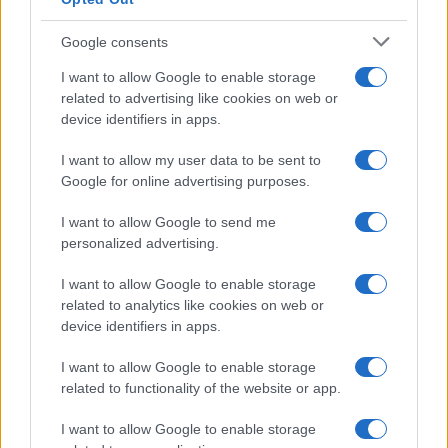
Google consents
I want to allow Google to enable storage
related to advertising like cookies on web or
device identifiers in apps.
I want to allow my user data to be sent to
Google for online advertising purposes.
I want to allow Google to send me
personalized advertising.
I want to allow Google to enable storage
related to analytics like cookies on web or
device identifiers in apps.
I want to allow Google to enable storage
related to functionality of the website or app.
I want to allow Google to enable storage