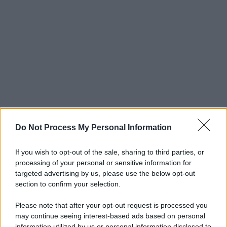
Do Not Process My Personal Information
If you wish to opt-out of the sale, sharing to third parties, or
processing of your personal or sensitive information for
targeted advertising by us, please use the below opt-out
section to confirm your selection.
Please note that after your opt-out request is processed you
may continue seeing interest-based ads based on personal
information utilized by us or personal information disclosed to