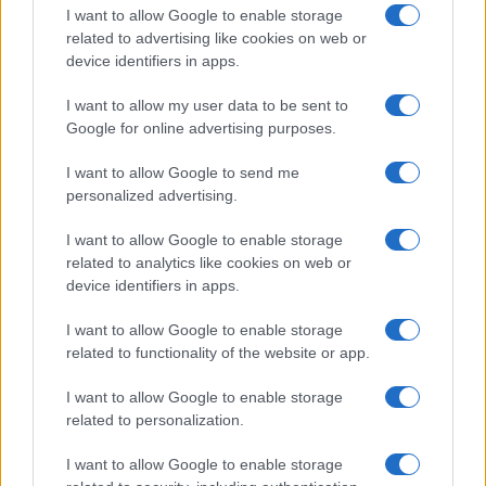
I want to allow Google to enable storage
related to advertising like cookies on web or
device identifiers in apps.
I want to allow my user data to be sent to
Google for online advertising purposes.
I want to allow Google to send me
personalized advertising.
I want to allow Google to enable storage
related to analytics like cookies on web or
device identifiers in apps.
I want to allow Google to enable storage
related to functionality of the website or app.
I want to allow Google to enable storage
related to personalization.
I want to allow Google to enable storage