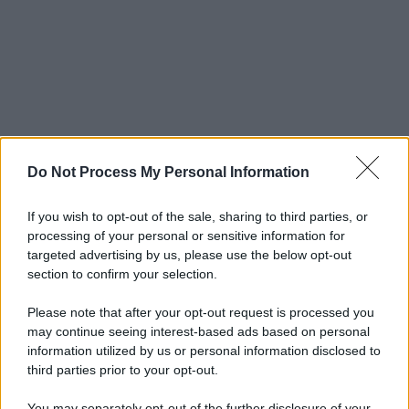
Do Not Process My Personal Information
If you wish to opt-out of the sale, sharing to third parties, or
processing of your personal or sensitive information for
targeted advertising by us, please use the below opt-out
section to confirm your selection.
Please note that after your opt-out request is processed you
may continue seeing interest-based ads based on personal
information utilized by us or personal information disclosed to
third parties prior to your opt-out.
You may separately opt-out of the further disclosure of your