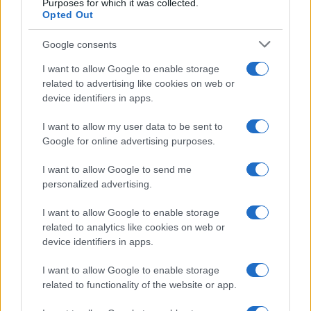
Purposes for which it was collected.
Opted Out
Google consents
I want to allow Google to enable storage
related to advertising like cookies on web or
device identifiers in apps.
I want to allow my user data to be sent to
Google for online advertising purposes.
I want to allow Google to send me
personalized advertising.
I want to allow Google to enable storage
related to analytics like cookies on web or
device identifiers in apps.
I want to allow Google to enable storage
related to functionality of the website or app.