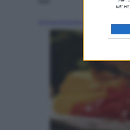
cena
.
authenti
Fai la tua domanda ai nostri esperti