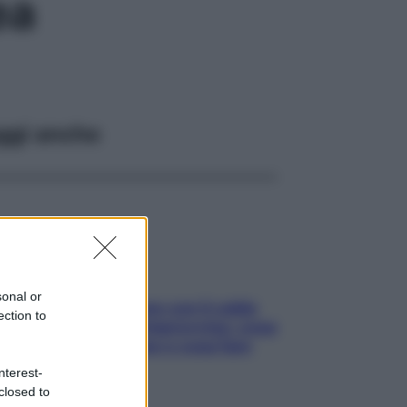
ea
ggi anche
sonal or
Perché la pressione con il caldo
ection to
scende e sale all’improvviso: cosa
succede alle donne e cosa fare
subito
nterest-
closed to