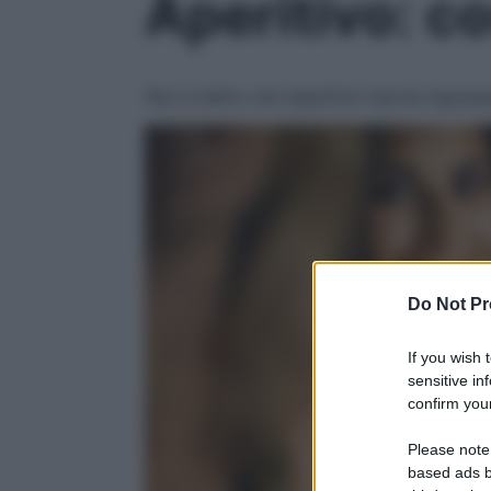
Aperitivo: co
Non è detto che l’aperitivo faccia ingrassa
Do Not Pr
If you wish 
sensitive in
confirm your
Please note
based ads b