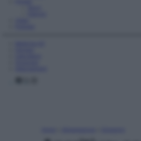
Fitness
Sport
Esercizi
Video
Podcast
Medicina AZ
Farmaci
Calcolatori
Oroscopo
Abbonamenti
Facebook
X
Instagram
Home
»
Alimentazione
»
Dimagrire