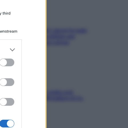
 third
Doccia, lavarsi tutti i giorni fa male
Downstream
alla pelle? I miti da sfatare per
proteggerla davvero senza
er and store
stressarla
to grant or
ed purposes
Aria condizionata: usala così,
senza rischiare raffreddore & Co.