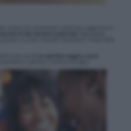
lle mosse che nutrizionisti e dietologi suggeriscono
quente di cibo durante la giornata
rappresenta
a pranzo e a cena, facendo impennare il totale delle
serire bene anche
un aperitivo leggero come
prevedere in genere a metà pomeriggio.