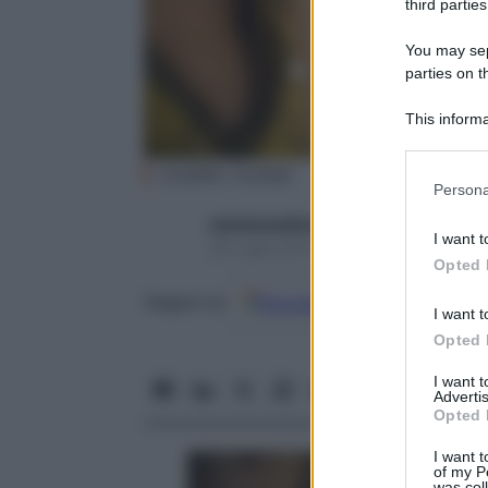
third parties
You may sepa
parties on t
This informa
Participants
(credits: Corbis)
Please note
Persona
information 
starbeneeditor6
deny consent
I want t
29 Luglio 2015 – Lettura 3 minuti
in below Go
Opted 
Google
Discover
Fon
Seguici su
I want t
Opted 
I want 
Advertis
Opted 
I want t
of my P
was col