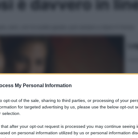
sì è davvero in lin
re, anzi, con le scelte giuste, può aiutare a stare in forma
Le
ocess My Personal Information
to opt-out of the sale, sharing to third parties, or processing of your per
formation for targeted advertising by us, please use the below opt-out s
 selection.
 that after your opt-out request is processed you may continue seeing i
ased on personal information utilized by us or personal information dis