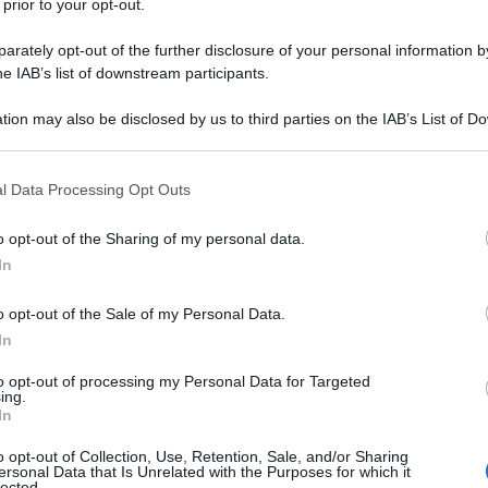
 prior to your opt-out.
rately opt-out of the further disclosure of your personal information by
he IAB’s list of downstream participants.
tion may also be disclosed by us to third parties on the IAB’s List of 
 that may further disclose it to other third parties.
 that this website/app uses one or more Google services and may gath
l Data Processing Opt Outs
including but not limited to your visit or usage behaviour. You may click 
 to Google and its third-party tags to use your data for below specifi
o opt-out of the Sharing of my personal data.
ogle consent section.
In
ti preferite
o opt-out of the Sale of my Personal Data.
In
to opt-out of processing my Personal Data for Targeted
ing.
In
o opt-out of Collection, Use, Retention, Sale, and/or Sharing
ersonal Data that Is Unrelated with the Purposes for which it
lected.