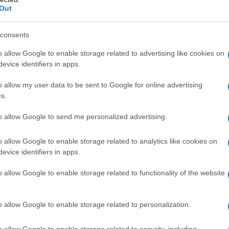
Out
consents
o allow Google to enable storage related to advertising like cookies on
evice identifiers in apps.
o allow my user data to be sent to Google for online advertising
s.
to allow Google to send me personalized advertising.
o allow Google to enable storage related to analytics like cookies on
evice identifiers in apps.
o allow Google to enable storage related to functionality of the website
re
un vero e proprio attentato alla linea
. Ad
sservatorio Nestlé-Fondazione ADI (l’Associazione
: secondo i dati a loro disposizione, se fatto con
o allow Google to enable storage related to personalization.
 non fa ingrassare e può persino aiutare a mantenere
 fame
evitando che si esageri poi con le portate a
o allow Google to enable storage related to security, including