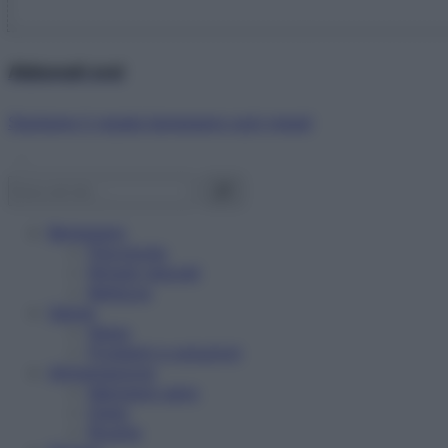
Abbonati ora!
Starbene ti regala benessere ogni mese!
Benessere
Psicologia
Rimedi naturali
Bellezza
Salute
News
Problemi e soluzioni
Alimentazione
Mangiare sano
Diete
Ricette