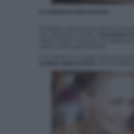
In sostituzione della merenda
Prevedere cinque pasti al giorno è una de
per mantenersi in forma. L’
assunzione fre
infatti il miglior modo per non esagerare 
calorie assunte giornalmente.
Ecco allora che in questa ottica si può in
sostituto della merenda
che si dovrebbe 