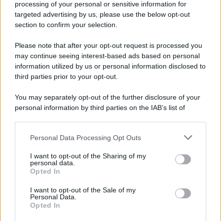
processing of your personal or sensitive information for
targeted advertising by us, please use the below opt-out
section to confirm your selection.
Please note that after your opt-out request is processed you
may continue seeing interest-based ads based on personal
information utilized by us or personal information disclosed to
third parties prior to your opt-out.
You may separately opt-out of the further disclosure of your
personal information by third parties on the IAB’s list of
downstream participants.
Personal Data Processing Opt Outs
This information may also be disclosed by us to third parties
on the IAB’s List of Downstream Participants that may further
I want to opt-out of the Sharing of my
disclose it to other third parties.
personal data.
Opted In
Please note that this website/app uses one or more Google
services and may gather and store information including but
I want to opt-out of the Sale of my
Personal Data.
not limited to your visit or usage behaviour. You may click to
Opted In
grant or deny consent to Google and its third-party tags to
use your data for below specified purposes in below Google