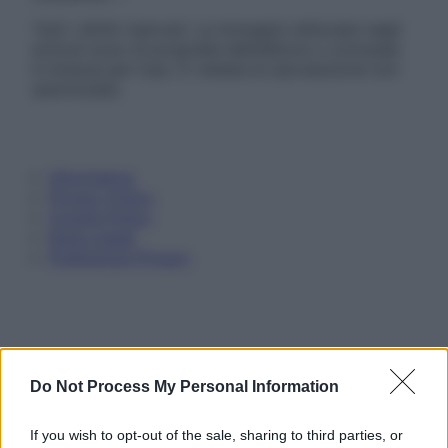
Tutti i diritti riservati. Le immagini utilizzate negli
articoli sono di proprietà dell’editore o concesse
in licenza per l’uso. È vietata la riproduzione non
autorizzata.
Informativa
Privacy Policy
Cookie Policy
Note Legali
Preferenze Privacy
Do Not Process My Personal Information
If you wish to opt-out of the sale, sharing to third parties, or