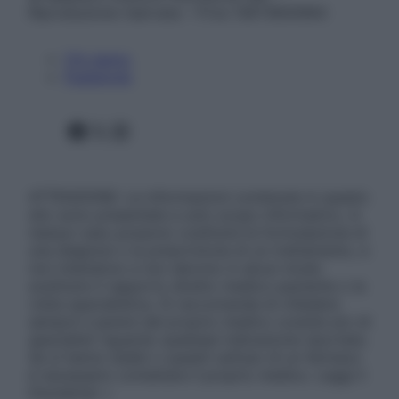
Riproduzione riservata – P.Iva 13673600964
Chi siamo
Pubblicità
Facebook
X
Instagram
ATTENZIONE: Le informazioni contenute in questo
sito sono presentate a solo scopo informativo, in
nessun caso possono costituire la formulazione di
una diagnosi o la prescrizione di un trattamento, e
non intendono e non devono in alcun modo
sostituire il rapporto diretto medico-paziente o la
visita specialistica. Si raccomanda di chiedere
sempre il parere del proprio medico curante e/o di
specialisti riguardo qualsiasi indicazione riportata.
Se si hanno dubbi o quesiti sull’uso di un farmaco
è necessario contattare il proprio medico. Leggi il
Disclaimer »