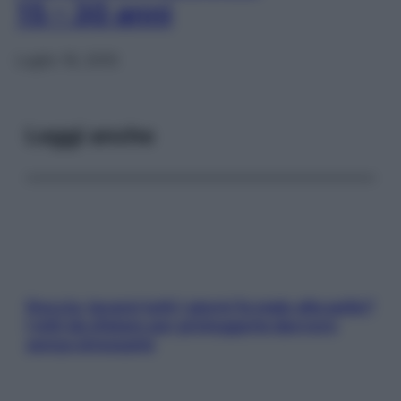
15 – 30 anni
Luglio 19, 2010
Leggi anche
Doccia, lavarsi tutti i giorni fa male alla pelle?
I miti da sfatare per proteggerla davvero
senza stressarla