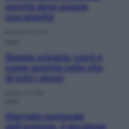
perché deve essere
una priorità
Novembre 13, 2025
Salute
Stomia urinaria: cos’è e
come gestirla nella vita
di tutti i giorni
Gennaio 23, 2024
Salute
Giornata nazionale
dell’urologia, il decalogo