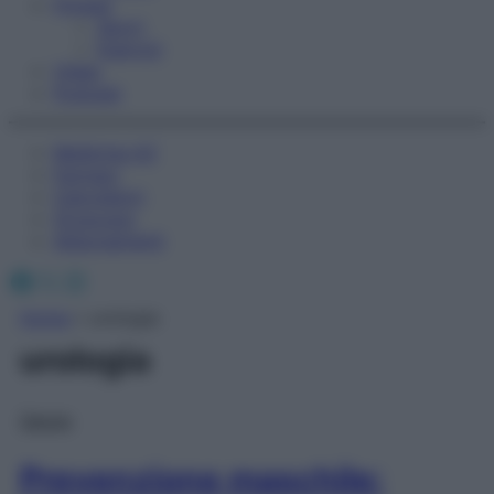
Fitness
Sport
Esercizi
Video
Podcast
Medicina AZ
Farmaci
Calcolatori
Oroscopo
Abbonamenti
Facebook
X
Instagram
Home
»
urologia
urologia
Salute
Prevenzione maschile: