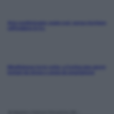
Aria condizionata: usala così, senza rischiare
raffreddore & Co.
Mindfulness tra le vette: a Cortina due giorni
lontani da stress e ansia da smartphone
© Belpietro Edizioni Periodiche SRL –