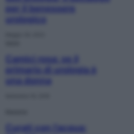
per il benessere
urologico
Maggio 29, 2023
Salute
Camici rosa: se il
primario di urologia è
una donna
Settembre 19, 2018
Magazine
Curati con l’acqua: