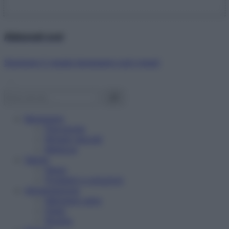
Abbonati ora!
Starbene ti regala benessere ogni mese!
Benessere
Psicologia
Rimedi naturali
Bellezza
Salute
News
Problemi e soluzioni
Alimentazione
Mangiare sano
Diete
Ricette