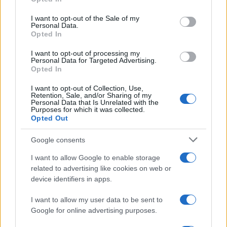
Please note that this website/app uses one or more Google
services and may gather and store information including but
I want to opt-out of the Sale of my
Personal Data.
not limited to your visit or usage behaviour. You may click to
Opted In
grant or deny consent to Google and its third-party tags to
use your data for below specified purposes in below Google
I want to opt-out of processing my
consent section.
Personal Data for Targeted Advertising.
Opted In
I want to opt-out of Collection, Use,
Retention, Sale, and/or Sharing of my
Personal Data that Is Unrelated with the
Purposes for which it was collected.
Opted Out
Google consents
I want to allow Google to enable storage
related to advertising like cookies on web or
device identifiers in apps.
I want to allow my user data to be sent to
Google for online advertising purposes.