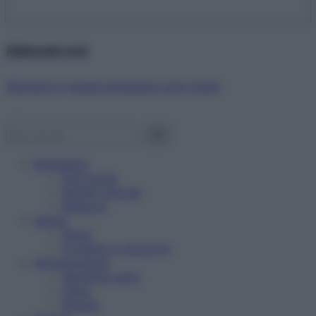
Abbonati ora!
Starbene ti regala benessere ogni mese!
Benessere
Psicologia
Rimedi naturali
Bellezza
Salute
News
Problemi e soluzioni
Alimentazione
Mangiare sano
Diete
Ricette