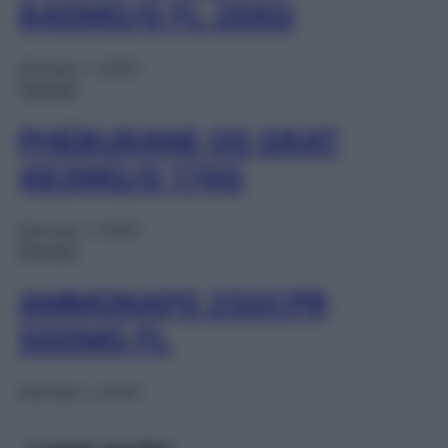
940MG/G FL 266G
Gennaio 1, 2025
Farmaci
PHEBURANE OS GRAT
483MG/G 174G
Gennaio 1, 2025
Farmaci
AMMONAPS 250CPR
500MG FL
Gennaio 1, 2025