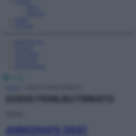
Fitness
Sport
Esercizi
Video
Podcast
Medicina AZ
Farmaci
Calcolatori
Oroscopo
Abbonamenti
Facebook
X
Instagram
Home
»
SODIO FENILBUTIRRATO
SODIO FENILBUTIRRATO
Farmaci
AMMONAPS GRAT