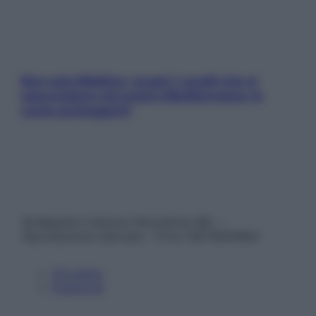
Non solo Maldive: scopri i coralli che si
nascondono nel nostro Mediterraneo (e
come proteggerli)
© Belpietro Edizioni Periodiche SRL –
Riproduzione riservata – P.Iva 13673600964
Chi siamo
Pubblicità