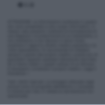
Facebook
X
Instagram
ATTENZIONE: Le informazioni contenute in questo
sito sono presentate a solo scopo informativo, in
nessun caso possono costituire la formulazione di
una diagnosi o la prescrizione di un trattamento, e
non intendono e non devono in alcun modo
sostituire il rapporto diretto medico-paziente o la
visita specialistica. Si raccomanda di chiedere
sempre il parere del proprio medico curante e/o di
specialisti riguardo qualsiasi indicazione riportata.
Se si hanno dubbi o quesiti sull’uso di un farmaco
è necessario contattare il proprio medico. Leggi il
Disclaimer »
Tutti i diritti riservati. Le immagini utilizzate negli
articoli sono di proprietà dell’editore o concesse
in licenza per l’uso. È vietata la riproduzione non
autorizzata.