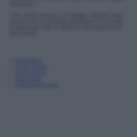
Disclaimer »
Tutti i diritti riservati. Le immagini utilizzate negli
articoli sono di proprietà dell’editore o concesse
in licenza per l’uso. È vietata la riproduzione non
autorizzata.
Informativa
Privacy Policy
Cookie Policy
Note Legali
Preferenze Privacy