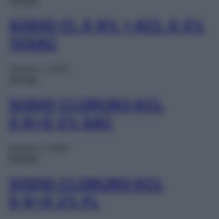
SODIO CL 0,9% + KCL 0,3%
10SAC
Gennaio 1, 2025
Farmaci
SODIO CLORURO KCL
0,9+0,3% SAC
Gennaio 1, 2025
Farmaci
SODIO CLORURO KCL
0,9+0,3% FL