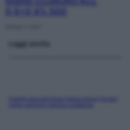
SODIO CLORURO KCL
0,9+0,9% 500
Gennaio 1, 2025
Leggi anche
Capelli spezzati lungo l’attaccatura? Scopri
come risolvere l’annoso problema