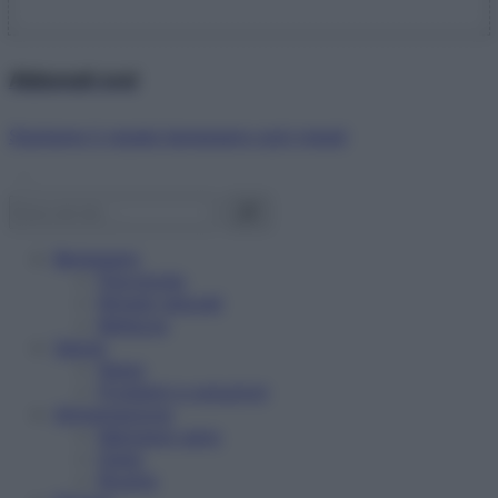
Abbonati ora!
Starbene ti regala benessere ogni mese!
Benessere
Psicologia
Rimedi naturali
Bellezza
Salute
News
Problemi e soluzioni
Alimentazione
Mangiare sano
Diete
Ricette