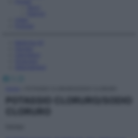
Fitness
Sport
Esercizi
Video
Podcast
Medicina AZ
Farmaci
Calcolatori
Oroscopo
Abbonamenti
Facebook
X
Instagram
Home
»
POTASSIO CLORURO/SODIO CLORURO
POTASSIO CLORURO/SODIO
CLORURO
Farmaci