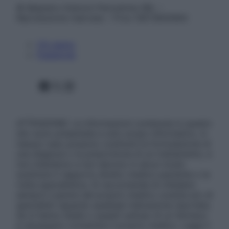
© Belpietro Edizioni Periodiche SRL –
Riproduzione riservata – P.Iva 13673600964
Chi siamo
Pubblicità
Facebook
X
Instagram
ATTENZIONE: Le informazioni contenute in questo
sito sono presentate a solo scopo informativo, in
nessun caso possono costituire la formulazione di
una diagnosi o la prescrizione di un trattamento, e
non intendono e non devono in alcun modo
sostituire il rapporto diretto medico-paziente o la
visita specialistica. Si raccomanda di chiedere
sempre il parere del proprio medico curante e/o di
specialisti riguardo qualsiasi indicazione riportata.
Se si hanno dubbi o quesiti sull’uso di un farmaco
è necessario contattare il proprio medico. Leggi il