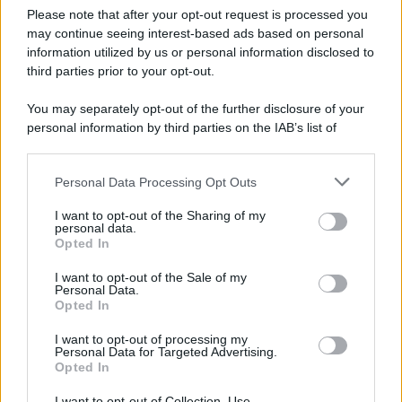
Please note that after your opt-out request is processed you
may continue seeing interest-based ads based on personal
information utilized by us or personal information disclosed to
third parties prior to your opt-out.
You may separately opt-out of the further disclosure of your
personal information by third parties on the IAB’s list of
downstream participants.
Personal Data Processing Opt Outs
This information may also be disclosed by us to third parties
on the IAB’s List of Downstream Participants that may further
I want to opt-out of the Sharing of my
disclose it to other third parties.
personal data.
Opted In
Please note that this website/app uses one or more Google
services and may gather and store information including but
I want to opt-out of the Sale of my
Personal Data.
not limited to your visit or usage behaviour. You may click to
Opted In
grant or deny consent to Google and its third-party tags to
use your data for below specified purposes in below Google
I want to opt-out of processing my
consent section.
Personal Data for Targeted Advertising.
Opted In
I want to opt-out of Collection, Use,