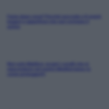
Fame dopo cena? Perché succede e 6 snack
leggeri e appetitosi che non rovinano il
sonno
Non solo Maldive: scopri i coralli che si
nascondono nel nostro Mediterraneo (e
come proteggerli)