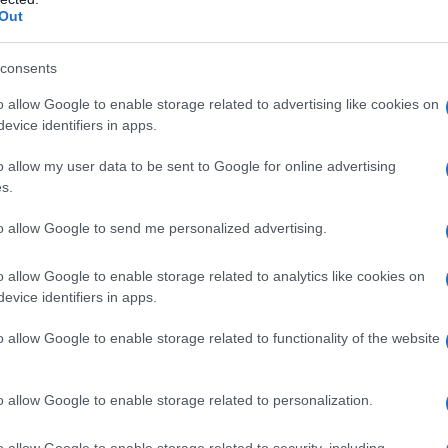
Out
uno qualsiasi degli eccipienti; – comprovata
mia; – grave insufficienza renale (con
consents
insufficienza cardiaca scompensata; – morbo di Addison
ampi da calore.
o allow Google to enable storage related to advertising like cookies on
evice identifiers in apps.
o allow my user data to be sent to Google for online advertising
s.
ne
Le dosi possono essere espresse in mEq o mmol
, o massa di ciascun sale: – per il sodio 1 g NaCl =
to allow Google to send me personalized advertising.
+
–
+
+
Na
e Cl
1 mmol Na
= 23 mg Na
– per il potassio 1
+
–
+
+
mol di K
e Cl
1 mmol K
= 39,1 mg K
La dose è
o allow Google to enable storage related to analytics like cookies on
ioni cliniche e biologiche (equilibrio acido-basico)
evice identifiers in apps.
d in particolar modo dallo stato di idratazione del
 della deplezione di fluidi isotonici (deidratazione
o allow Google to enable storage related to functionality of the website
 di potassio nelle 24 ore. Tale dosaggio è
 seguenti volumi di soluzione:
Dosaggio minimo
20
Dosaggio massimo
120
o allow Google to enable storage related to personalization.
mEq
mEq
o allow Google to enable storage related to security, including