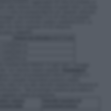
tassiemia possono raggiungere 50 mEq di potassio al
ate nelle carenze di potassio di grado lieve. La dose
 a 3 mEq di potassio/Kg/24 ore. Quando utilizzato
l dosaggio raccomandato è di 20 mEq di potassio
Eq/ora), sotto controllo medico mediante ECG. La
ata non deve superare 15-20 mEq/ora.
e sono i seguenti:
Volumi da infondere in 2-3 ore
 / 0,3%
500 ml
 / 0,6%
250 ml
 / 0,9%
170 ml
o ricevere dosi inferiori. In ogni caso, i dosaggi
rale" non devono essere superati.
Posologia in
enza (valori di potassiemia inferiori o uguali a 2
fiche e paralisi muscolare) possono essere
q nelle 24 ore alla velocità massima di infusione di
rdiografico. Tale posologia massima giornaliera è
 seguenti volumi di soluzione:
simo volume
Velocità massima di
ministrabile
somministrazione