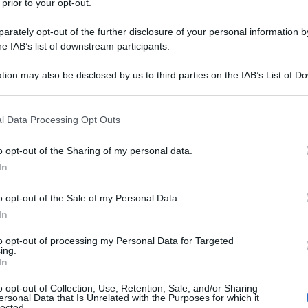
 prior to your opt-out.
rately opt-out of the further disclosure of your personal information by
he IAB’s list of downstream participants.
DIO CLORURO
tion may also be disclosed by us to third parties on the IAB’s List of 
Descrizione tipo ricetta:
OSP – USO
 that may further disclose it to other third parties.
OSPEDALIERO
 that this website/app uses one or more Google services and may gath
l Data Processing Opt Outs
Forma farmaceutica:
SOLUZIONE PER
including but not limited to your visit or usage behaviour. You may click 
INFUSIONE
 to Google and its third-party tags to use your data for below specifi
o opt-out of the Sharing of my personal data.
ogle consent section.
ONICO soluzione per infusione è utilizzato per
In
lezione di potassio e/o ipopotassiemia in condizioni
ruro e acqua.
o opt-out of the Sale of my Personal Data.
In
to opt-out of processing my Personal Data for Targeted
ing.
In
o opt-out of Collection, Use, Retention, Sale, and/or Sharing
ersonal Data that Is Unrelated with the Purposes for which it
lected.