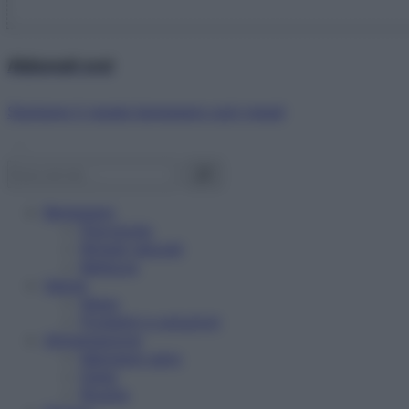
Abbonati ora!
Starbene ti regala benessere ogni mese!
Benessere
Psicologia
Rimedi naturali
Bellezza
Salute
News
Problemi e soluzioni
Alimentazione
Mangiare sano
Diete
Ricette