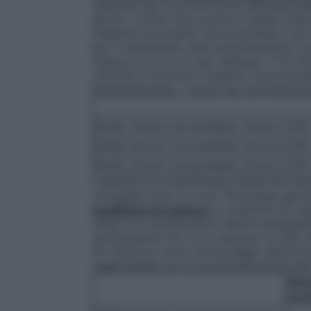
utilizzate per la prevenzione dell’ipopo
giorno, e simili dosi possono essere indic
massima di potassio raccomandata è da 2
per il trattamento della ipopotassiema i
nell’arco di 2-3 ore (per esempio 7-10 m
velocità di infusione massima raccomand
Indicativamente, i volumi da somministrar
Sodio cloruro con potassio cloruro 0,9%
Sodio cloruro con potassio cloruro 0,9%
Sodio cloruro con potassio cloruro 0,9%
I pazienti con insufficienza renale dovrann
consigliati sotto la voce "Posologia gene
condizioni di urgenza
In condizioni di urg
mEq/l con modificazioni elettrocardiogra
somministrati fino a un massimo di 400 mE
40 mEq/ora, sotto monitoraggio elettroca
raggiungibile con la somministrazione dei
Mas
som