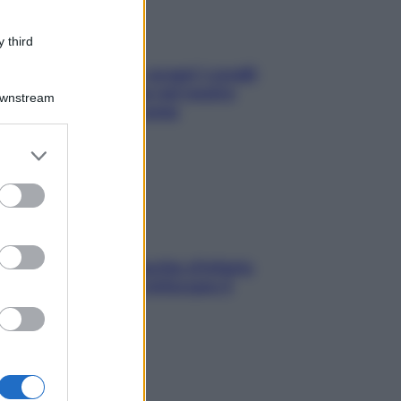
 third
Non solo Maldive: scopri i coralli
che si nascondono nel nostro
Downstream
Mediterraneo (e come
proteggerli)
er and store
to grant or
ed purposes
In menopausa il rischio d’infarto
aumenta: è ora di rinforzare il
cuore