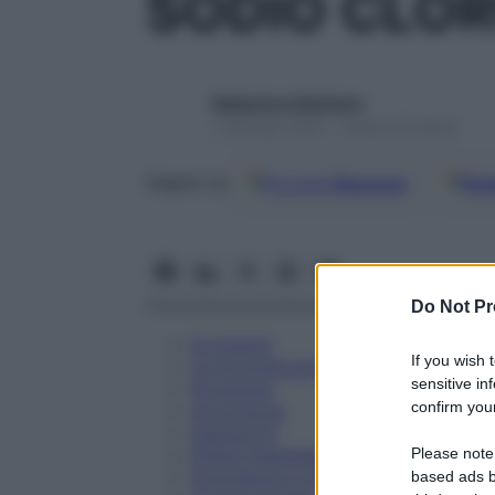
SODIO CLOR
Redazione Starbene
1 Gennaio 2025 – Lettura 8 minuti
Google
Discover
Fon
Seguici su
Do Not Pr
Eccipienti
If you wish 
Controindicazioni
sensitive in
Posologia
confirm your
Avvertenze
Interazioni
Please note
Effetti Indesiderati
Gravidanza e Allattamento
based ads b