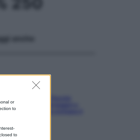
% 250
ggi anche
Fame dopo cena? Perché
sonal or
succede e 6 snack leggeri e
ection to
appetitosi che non rovinano il
sonno
nterest-
closed to