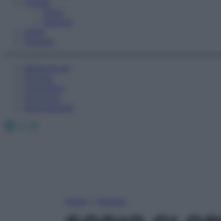
Fitness
Sport
Esercizi
Video
Podcast
Medicina AZ
Farmaci
Calcolatori
Oroscopo
Abbonamenti
Facebook
X
Instagram
Home
»
Farmaci