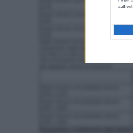
Sodio cloruro con potassio cloruro 0,9% 
0,3%
authenti
Sodio cloruro con potassio cloruro 0,9% 
0,6%
Sodio cloruro con potassio cloruro 0,9% 
0,9%
Sodio cloruro con potassio cloruro 0,9% 
trattamento della deplezione di fluidi isot
0,8 mEq a 4 mEq di potassio nelle 24 ore
mEq di potassio nelle 24 ore (v. sopra). 
dei seguenti volumi di soluzione:
Sodio cloruro con potassio cloruro
0,9% / 0,3%
Sodio cloruro con potassio cloruro
0,9% / 0,6%
Sodio cloruro con potassio cloruro
0,9% / 0,9%
Prevenzione e trattamento della deplezi