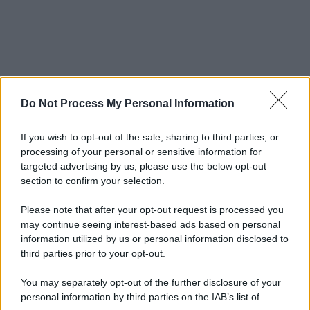
Do Not Process My Personal Information
If you wish to opt-out of the sale, sharing to third parties, or
processing of your personal or sensitive information for
targeted advertising by us, please use the below opt-out
section to confirm your selection.
Please note that after your opt-out request is processed you
may continue seeing interest-based ads based on personal
information utilized by us or personal information disclosed to
third parties prior to your opt-out.
You may separately opt-out of the further disclosure of your
personal information by third parties on the IAB’s list of