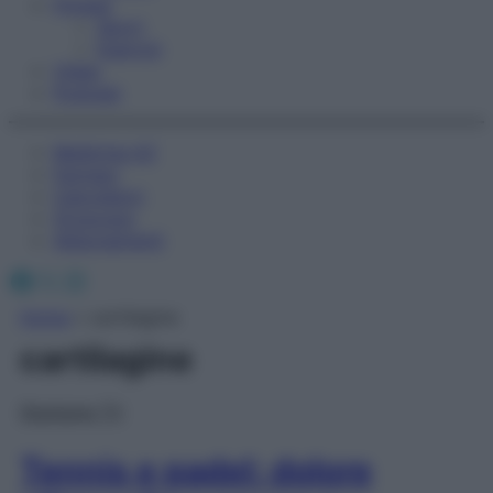
Fitness
Sport
Esercizi
Video
Podcast
Medicina AZ
Farmaci
Calcolatori
Oroscopo
Abbonamenti
Facebook
X
Instagram
Home
»
cartilagine
cartilagine
Starbene TV
Tennis e padel: dolore