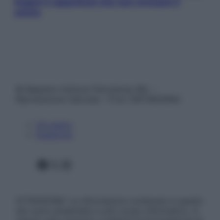
leggeri e appetitosi che non rovinano il
sonno
© Belpietro Edizioni Periodiche SRL –
Riproduzione riservata – P.Iva 13673600964
Chi siamo
Pubblicità
Facebook
X
Instagram
ATTENZIONE: Le informazioni contenute in questo
sito sono presentate a solo scopo informativo, in