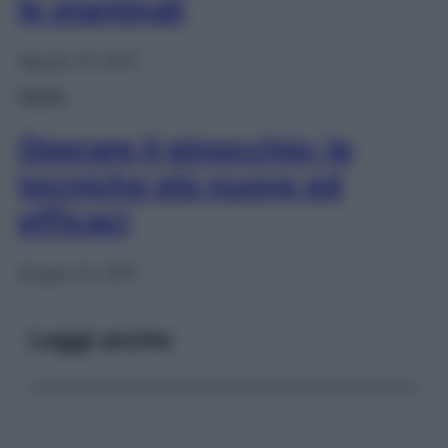
le staminali
Agosto 31, 2017
Salute
Operare il ginocchio: le
tecniche più nuove ed
efficaci
Giugno 21, 2017
Leggi anche