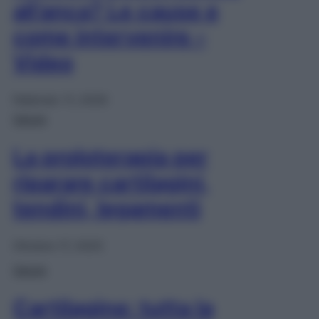
all’anca? Le cause e
come intervenire –
Video
Febbraio 11, 2026
Salute
La proloterapia per
riparare cartilagini,
tendini, legamenti
Ottobre 17, 2025
Salute
Cartilagine: tutta la