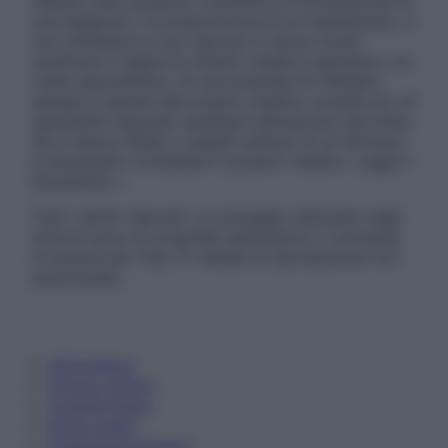
nessun caso possono costituire la formulazione di
una diagnosi o la prescrizione di un trattamento, e
non intendono e non devono in alcun modo
sostituire il rapporto diretto medico-paziente o la
visita specialistica. Si raccomanda di chiedere
sempre il parere del proprio medico curante e/o di
specialisti riguardo qualsiasi indicazione riportata.
Se si hanno dubbi o quesiti sull’uso di un farmaco
è necessario contattare il proprio medico. Leggi il
Disclaimer »
Tutti i diritti riservati. Le immagini utilizzate negli
articoli sono di proprietà dell’editore o concesse
in licenza per l’uso. È vietata la riproduzione non
autorizzata.
Informativa
Privacy Policy
Cookie Policy
Note Legali
Preferenze Privacy