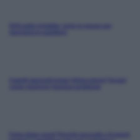
SOS pelle irritabile: tutte le mosse per
riportarla in equilibrio
Capelli spezzati lungo l’attaccatura? Scopri
come risolvere l’annoso problema
Fame dopo cena? Perché succede e 6 snack