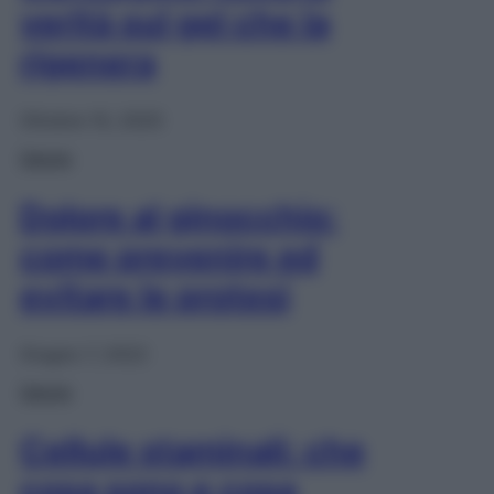
verità sul gel che la
rigenera
Ottobre 10, 2025
Salute
Dolore al ginocchio:
come prevenire ed
evitare le protesi
Giugno 7, 2022
Salute
Cellule staminali: che
cosa sono e cosa