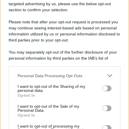
targeted advertising by us, please use the below opt-out
section to confirm your selection.
Please note that after your opt-out request is processed you
may continue seeing interest-based ads based on personal
information utilized by us or personal information disclosed to
third parties prior to your opt-out.
You may separately opt-out of the further disclosure of your
personal information by third parties on the IAB’s list of
downstream participants.
Personal Data Processing Opt Outs
This information may also be disclosed by us to third parties
on the IAB’s List of Downstream Participants that may further
I want to opt-out of the Sharing of my
disclose it to other third parties.
personal data.
Opted In
Please note that this website/app uses one or more Google
services and may gather and store information including but
I want to opt-out of the Sale of my
Personal Data.
not limited to your visit or usage behaviour. You may click to
Opted In
grant or deny consent to Google and its third-party tags to
use your data for below specified purposes in below Google
I want to opt-out of processing my
consent section.