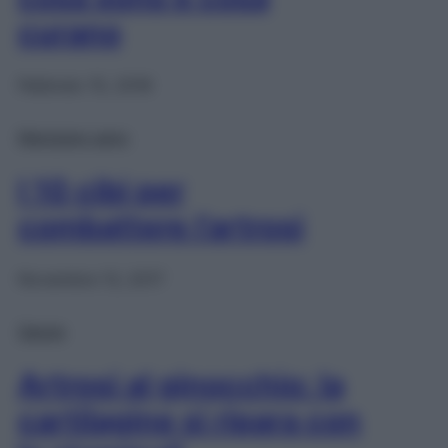
curano
Febbraio 15, 2018
Mangiare sano
I 10 cibi per
combattere l’artrosi
Novembre 13, 2017
Salute
Artrosi al ginocchio: la
cartilagine si ripara con