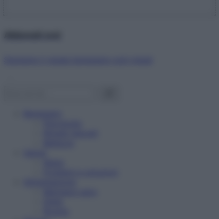
Abbonati ora!
Starbene ti regala benessere ogni mese!
Benessere
Psicologia
Rimedi naturali
Bellezza
Salute
News
Problemi e soluzioni
Alimentazione
Mangiare sano
Diete
Ricette