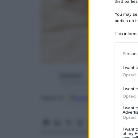
third parties
You may sepa
parties on t
This informa
Participants
Please note
Persona
information 
deny consent
I want t
in below Go
Opted 
seresissi77
23 Settembre 2016 – Lettura 3 minuti
I want t
Opted 
Google
Discover
Fon
Seguici su
I want 
Advertis
Opted 
I want t
of my P
was col