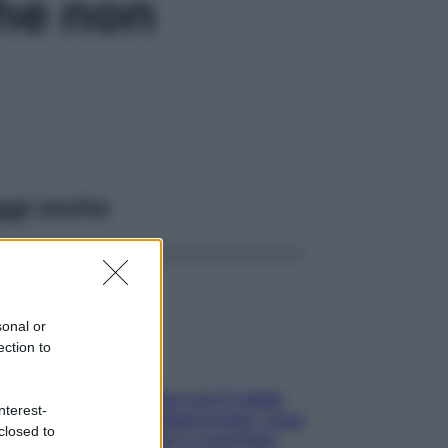
che non
ggi anche
sonal or
ection to
Perché la pressione con il caldo
nterest-
scende e sale all’improvviso: cosa
closed to
succede alle donne e cosa fare