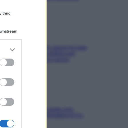
subito
 third
Downstream
Doccia, lavarsi tutti i giorni fa male
er and store
alla pelle? I miti da sfatare per
to grant or
proteggerla davvero senza
ed purposes
stressarla
Aria condizionata: usala così,
senza rischiare raffreddore & Co.