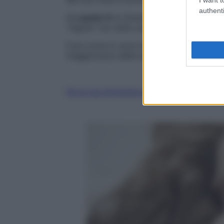
authenti
Dal
punto G
ai diversi tipi di
orgasmo
, l
“regole” ma resta comunque una
dimensi
Così come lo sono le
fantasie erotiche
ch
maggioranza delle donne.
Fai la tua domanda ai nostri esperti