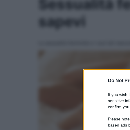
Sessualità f
sapevi
La sessualità femminile e i suoi lati nasco
Do Not Pr
If you wish 
sensitive in
confirm your
Please note
based ads b