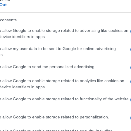
Out
consents
o allow Google to enable storage related to advertising like cookies on
evice identifiers in apps.
o allow my user data to be sent to Google for online advertising
s.
to allow Google to send me personalized advertising.
o allow Google to enable storage related to analytics like cookies on
evice identifiers in apps.
o allow Google to enable storage related to functionality of the website
o allow Google to enable storage related to personalization.
molti segreti, anche per gli
esperti in sessuologia
.
poi un mondo
così lontano da quello maschile
.
o allow Google to enable storage related to security, including