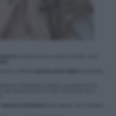
o
punto G.
Addirittura, per un lasso di tempo, studi
enza
.
 possono affidarsi
a questa zona erogena
, imparando
tensione è minuscola (è, proprio, un punto) ma è in
il suo posizionamento è stato circoscritto da un
a.
o
spessore del punto G
: più è spesso, più e semplice