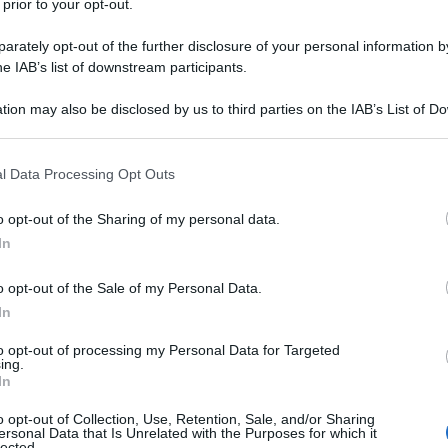
 prior to your opt-out.
rately opt-out of the further disclosure of your personal information by
he IAB’s list of downstream participants.
tion may also be disclosed by us to third parties on the IAB’s List of 
 that may further disclose it to other third parties.
 that this website/app uses one or more Google services and may gath
l Data Processing Opt Outs
including but not limited to your visit or usage behaviour. You may click 
 to Google and its third-party tags to use your data for below specifi
o opt-out of the Sharing of my personal data.
ogle consent section.
In
o opt-out of the Sale of my Personal Data.
In
ti preferite
to opt-out of processing my Personal Data for Targeted
ing.
In
o opt-out of Collection, Use, Retention, Sale, and/or Sharing
ersonal Data that Is Unrelated with the Purposes for which it
lected.