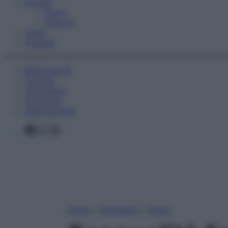
Fitness
Sport
Esercizi
Video
Podcast
Medicina AZ
Farmaci
Calcolatori
Oroscopo
Abbonamenti
Facebook
X
Instagram
Home
»
Sessualità
»
Sesso