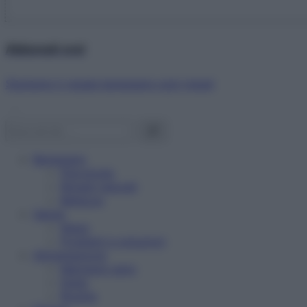
Abbonati ora!
Starbene ti regala benessere ogni mese!
Benessere
Psicologia
Rimedi naturali
Bellezza
Salute
News
Problemi e soluzioni
Alimentazione
Mangiare sano
Diete
Ricette