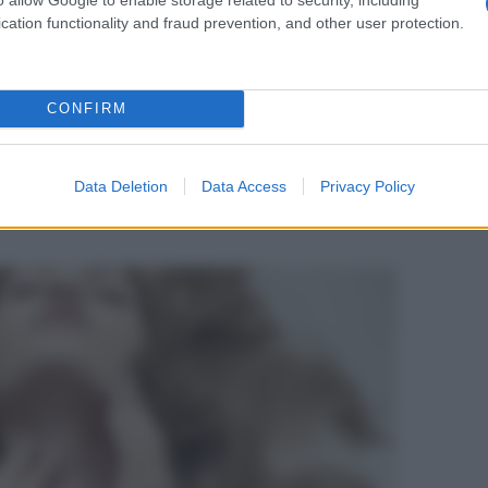
cation functionality and fraud prevention, and other user protection.
a sessualità femminile può rispondere ad alcune
one estremamente soggettiva
.
e, secondo numerosi studi, riguardano la stragrande
CONFIRM
Data Deletion
Data Access
Privacy Policy