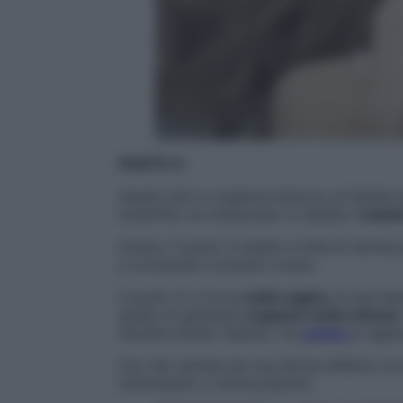
PUNTO G
Quanti miti e credenze attorno al fatidic
scientifici ne mettevano in dubbio l’
esist
Invece, il punto G esiste e tutte le donne
a conoscere il proprio corpo.
Il punto G si trova
nella vagina
, la sua es
grado di generare
orgasmi molto intensi.
recente studio italiano, tra
uretra
e vagin
Ciò che cambia da una donna all’altra, è l
individuarlo e trarne piacere.