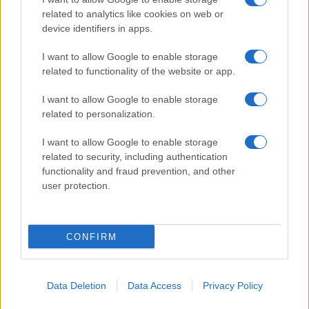
related to analytics like cookies on web or
device identifiers in apps.
I want to allow Google to enable storage
related to functionality of the website or app.
I want to allow Google to enable storage
related to personalization.
I want to allow Google to enable storage
related to security, including authentication
functionality and fraud prevention, and other
user protection.
CONFIRM
Data Deletion
Data Access
Privacy Policy