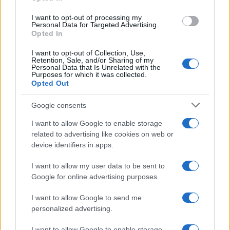
grant or deny consent to Google and its third-party tags to
use your data for below specified purposes in below Google
I want to opt-out of processing my
consent section.
Personal Data for Targeted Advertising.
Opted In
I want to opt-out of Collection, Use,
Retention, Sale, and/or Sharing of my
Personal Data that Is Unrelated with the
Purposes for which it was collected.
Opted Out
Google consents
I want to allow Google to enable storage
related to advertising like cookies on web or
device identifiers in apps.
I want to allow my user data to be sent to
Google for online advertising purposes.
I want to allow Google to send me
personalized advertising.
I want to allow Google to enable storage