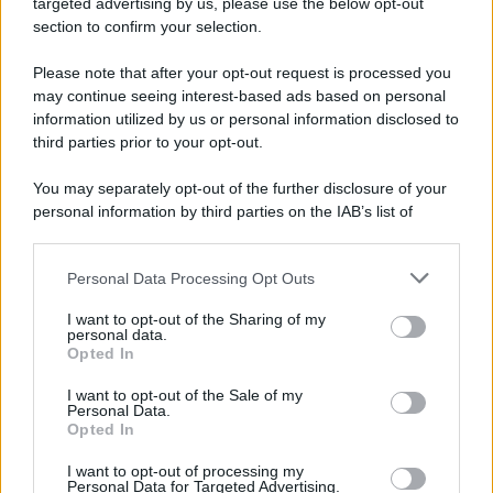
targeted advertising by us, please use the below opt-out
section to confirm your selection.
Please note that after your opt-out request is processed you
may continue seeing interest-based ads based on personal
information utilized by us or personal information disclosed to
third parties prior to your opt-out.
You may separately opt-out of the further disclosure of your
personal information by third parties on the IAB’s list of
downstream participants.
Personal Data Processing Opt Outs
This information may also be disclosed by us to third parties
on the IAB’s List of Downstream Participants that may further
I want to opt-out of the Sharing of my
disclose it to other third parties.
personal data.
Opted In
Please note that this website/app uses one or more Google
services and may gather and store information including but
I want to opt-out of the Sale of my
Personal Data.
not limited to your visit or usage behaviour. You may click to
Opted In
grant or deny consent to Google and its third-party tags to
use your data for below specified purposes in below Google
I want to opt-out of processing my
consent section.
Personal Data for Targeted Advertising.