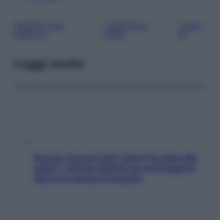
GRUPPO SAN
TUMORE AL
TUMO
, 
, 
DONATO
SENO
RI
Leggi anche
Doccia, lavarsi tutti i giorni fa male alla
pelle? I miti da sfatare per proteggerla
davvero senza stressarla