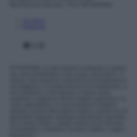
Riproduzione riservata – P.Iva 13673600964
Chi siamo
Pubblicità
Facebook
X
Instagram
ATTENZIONE: Le informazioni contenute in questo
sito sono presentate a solo scopo informativo, in
nessun caso possono costituire la formulazione di
una diagnosi o la prescrizione di un trattamento, e
non intendono e non devono in alcun modo
sostituire il rapporto diretto medico-paziente o la
visita specialistica. Si raccomanda di chiedere
sempre il parere del proprio medico curante e/o di
specialisti riguardo qualsiasi indicazione riportata.
Se si hanno dubbi o quesiti sull’uso di un farmaco
è necessario contattare il proprio medico. Leggi il
Disclaimer »