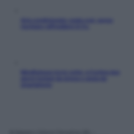
Aria condizionata: usala così, senza
rischiare raffreddore & Co.
Mindfulness tra le vette: a Cortina due
giorni lontani da stress e ansia da
smartphone
© Belpietro Edizioni Periodiche SRL –