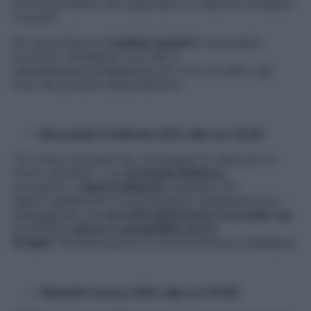
ancora problemi che riguardano le relazioni famigliari
e sociali.
Per partecipare ai
webinar gratuti
è necessario
iscriversi, mandando una mail a
saluteallospecchio@gmail.com
. Ecco le date e gli
orari dei prossimi appuntamenti:
Mercoledì 3 febbraio 2021, alle ore 18:00
“Un trucco da sera? No, da terapia! 12 step per un
trucco perfetto” con
Leonardo Bellomo,
truccatore,
e
Ilaria Colbacchi
, estetista: Gli
esperti
guideranno le partecipanti, spiegando loro i
passaggi per
una
corretta detersione e un make-up
quotidiano
sicuro e compatibile con le
terapie
.
Prenderà parte al tutorial Elenoire Casalegno.
Martedì 2 marzo 2021, alle ore 18:00