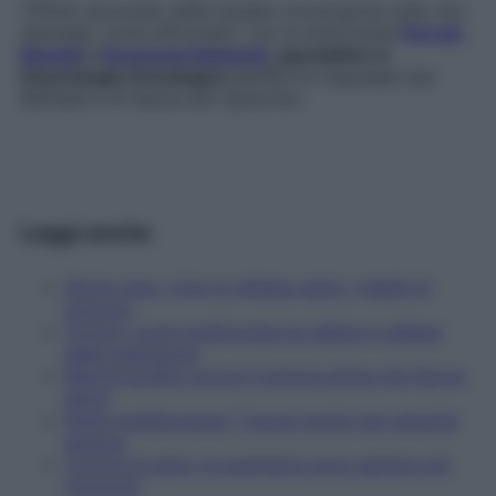
“Effetti secondari delle terapie oncologiche sulla vita
sessuale: come affrontarli” con
le dottoresse
Giorgia
Mangili
e
Emanuela Rabaiotti
, specialiste in
Ginecologia
Oncologica
dell’IRCCS Ospedale San
Raffaele e di Salute allo Specchio.
Leggi anche
Storia vera. «Con lo shiatsu aiuto i malati di
tumore»
Tumori: come trasformare la rabbia in alleata
della guarigione
Mammografia: scova il tumore prima che faccia
danni
Dieta mediterranea: 7 buoni motivi per seguirla
sempre
Tumore al seno: le guarigioni sono sempre più
frequenti