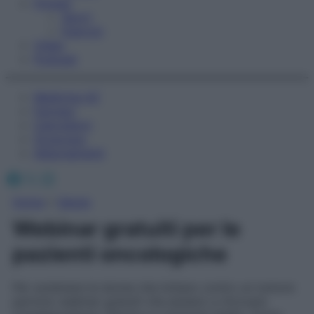
Fitness
Sport
Esercizi
Video
Podcast
Medicina AZ
Farmaci
Calcolatori
Oroscopo
Abbonamenti
Facebook
X
Instagram
Home
»
Salute
Webinar gratuiti per le
pazienti oncologiche
Per sostenere le donne che lottano contro un tumore
partono webinar gratuiti che aiutano a ritrovare