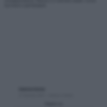
consapevolezza, fiducia e a risolvere dubbi. Come
iscriversi e partecipare
Caterina Caristo
27 Gennaio 2021 – Lettura 2 minuti
Seguici su