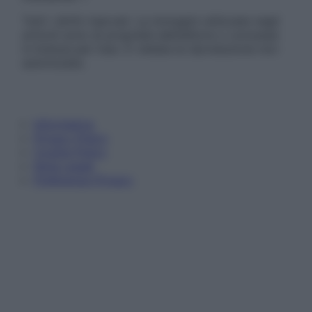
Tutti i diritti riservati. Le immagini utilizzate negli
articoli sono di proprietà dell’editore o concesse
in licenza per l’uso. È vietata la riproduzione non
autorizzata.
Informativa
Privacy Policy
Cookie Policy
Note Legali
Preferenze Privacy