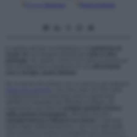
Google
Discover
Fonti preferite
In questo periodo di emergenza e di
pandemia da
Covid-19
non bisogna dimenticare
tutte le altre
patologie
. Per questo online trovi tante proposte per
fare divulgazione e sostenere chi sta
affrontando
cure e terapie, anche delicate
.
Per le donne che lottano con un tumore, per esempio,
Salute allo specchio
, una onlus nata nel 2013 dalla
collaborazione tra psicologi clinici e ginecologi
dell’IRCCS Ospedale San Raffaele di Milano, ha
organizzato una serie di
webinar gratuiti
a favore
delle pazienti oncologiche
, affinché ritrovino
consapevolezza e fiducia in se stesse
e risolvano
dubbi legati all’alimentazione o alla cura della pelle
(che durante le terapie oncologiche può alterarsi) o