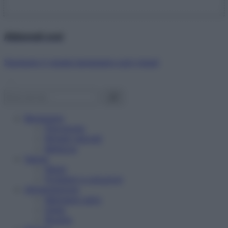
Abbonati ora!
Starbene ti regala benessere ogni mese!
Benessere
Psicologia
Rimedi naturali
Bellezza
Salute
News
Problemi e soluzioni
Alimentazione
Mangiare sano
Diete
Ricette