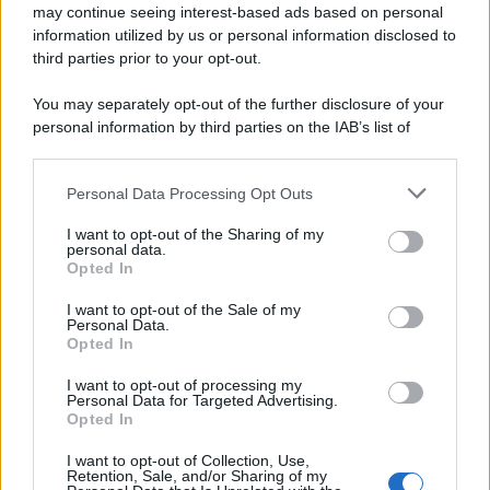
may continue seeing interest-based ads based on personal
information utilized by us or personal information disclosed to
third parties prior to your opt-out.
You may separately opt-out of the further disclosure of your
personal information by third parties on the IAB’s list of
downstream participants.
Personal Data Processing Opt Outs
This information may also be disclosed by us to third parties
on the IAB’s List of Downstream Participants that may further
I want to opt-out of the Sharing of my
disclose it to other third parties.
personal data.
Opted In
Please note that this website/app uses one or more Google
services and may gather and store information including but
I want to opt-out of the Sale of my
Personal Data.
not limited to your visit or usage behaviour. You may click to
Opted In
grant or deny consent to Google and its third-party tags to
use your data for below specified purposes in below Google
I want to opt-out of processing my
consent section.
Personal Data for Targeted Advertising.
Opted In
I want to opt-out of Collection, Use,
Retention, Sale, and/or Sharing of my