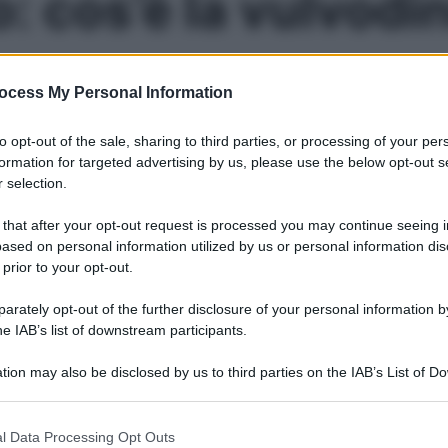
: cos’è la vulvodi
 per sensibilizzare il pubblico su un disturbo genitale tutt’al
ocess My Personal Information
Le
to opt-out of the sale, sharing to third parties, or processing of your per
formation for targeted advertising by us, please use the below opt-out s
 selection.
 that after your opt-out request is processed you may continue seeing i
ased on personal information utilized by us or personal information dis
 prior to your opt-out.
rately opt-out of the further disclosure of your personal information by
he IAB’s list of downstream participants.
tion may also be disclosed by us to third parties on the IAB’s List of 
 that may further disclose it to other third parties.
 that this website/app uses one or more Google services and may gath
l Data Processing Opt Outs