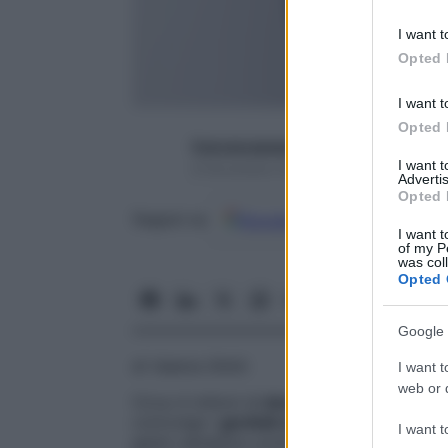
information 
deny consent
I want t
in below Go
Opted 
I want t
Opted 
francescapapa07
I want 
8 Novembre 2016 – Lettura 3 minuti
Advertis
Opted 
Google
Discover
Fon
Seguici su
I want t
of my P
was col
Opted 
Google 
di Valeria Ghitti
I want t
web or d
Circa 4 milioni di
donne
italiane soffre di
coinvolge i
genitali esterni
: avere un
rap
I want t
gesto semplice come
stare sedute, indos