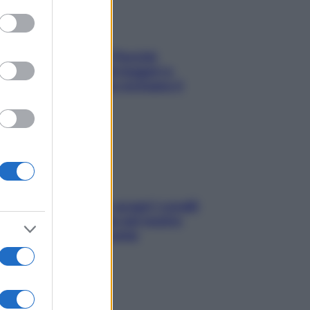
to grant or
ed purposes
Fame dopo cena? Perché
succede e 6 snack leggeri e
appetitosi che non rovinano il
sonno
Non solo Maldive: scopri i coralli
che si nascondono nel nostro
Mediterraneo (e come
proteggerli)