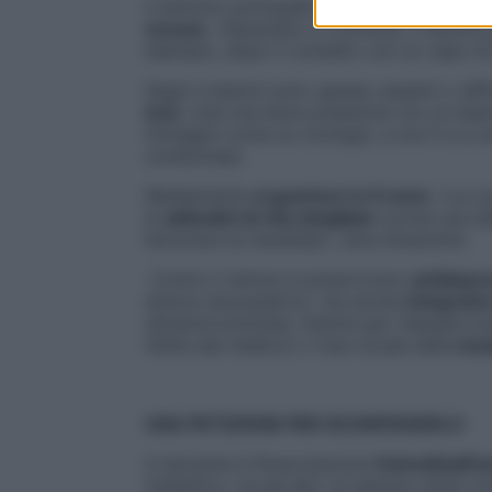
Il sintomo principale è un
forte bruciore
,
scosse
. «Episodico o continuo, il dolor
esempio, dopo il contatto con un capo di 
Segni e lesioni sono spesso assenti o diff
test
, cioè una lieve pressione con un bast
immagini come un orologio, a ore 5 e a ore
confermata.
Mediamente
si guarisce in 9 mesi
. «La c
le
abitudini di vita sbagliate
(come una diet
favorisce la Candida)», dice Graziottin.
Contro il dolore si prescrivono
antidepre
dolore neuropatico), ma anche
integrator
ultramicronizzata, mentre per rilassare la
(fatta dal medico) o l’uso locale della
toss
UNA PETIZIONE PER SCONFIGGERLO
A lanciarla è l’Associazione
VulvodiniaPu
l’obiettivo, tra gli altri, di istituire centr