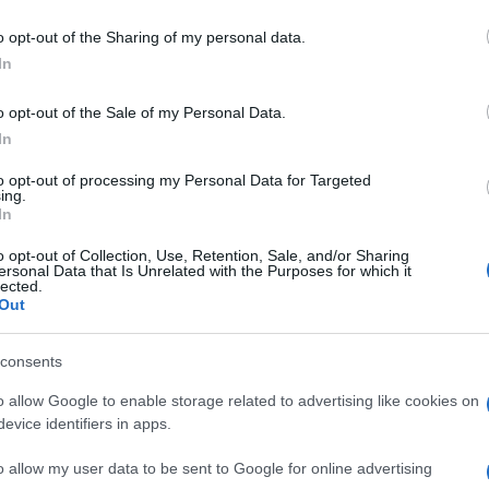
including but not limited to your visit or usage behaviour. You may click 
 to Google and its third-party tags to use your data for below specifi
o opt-out of the Sharing of my personal data.
ogle consent section.
In
o opt-out of the Sale of my Personal Data.
In
to opt-out of processing my Personal Data for Targeted
ing.
In
ti preferite
o opt-out of Collection, Use, Retention, Sale, and/or Sharing
ersonal Data that Is Unrelated with the Purposes for which it
lected.
Out
consents
o allow Google to enable storage related to advertising like cookies on
evice identifiers in apps.
vulvodinia
, una sindrome dolorosa cronica che
porto sessuale
per loro è impossibile, ma anche un
o allow my user data to be sent to Google for online advertising
sare un paio di pantaloni
o di slip può risultare