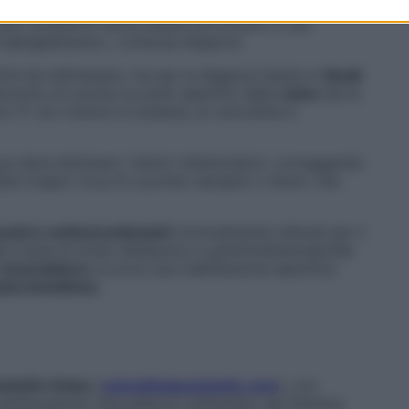
 altre volte si avvertono punture di spillo,
fitte o
e può comparire senza essere provocato o, per
abbigliamento», continua l’esperta.
icili da individuare, ma per la diagnosi basta lo
Swab
oncino di cotone su punti specifici della
vulva
(se la
 7): se il dolore si scatena, la vulvodinia è
ura deve eliminare i fattori infiammatori, correggendo
a troppo ricca di zuccheri semplici o lieviti, che
ssivi e anticonvulsivanti
(normalmente indicati per il
i
a base di acido alfalipoico e palmitoiletanolamide
muscolatura
occorre una riabilitazione specifica
ina botulinica
.
ntoInfo Onlus
(
vulvodiniapuntoinfo.com
), con
i multidisciplinari d’eccellenza nell’ambito del Sistema