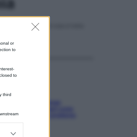
nia
tro che raro. Scopri di cosa si tratta
ggi anche
sonal or
ection to
nterest-
closed to
 third
Capelli spezzati lungo
l’attaccatura? Scopri come
Downstream
risolvere l’annoso problema
er and store