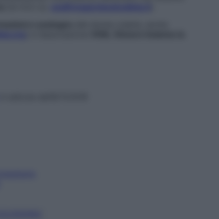
ca
(la trovi su:
unafirmaperlavulvodinia.it
).
rmazioni e sostegno
alle donne colpite, anche
nia.org
) e l’associazione
VIVA, Vincere Insieme la
in edicola dall’8/11/2016
ombatterla
ULVODINIA