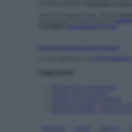
sanitario nazionale e
incentivare la ricer
Lavorano in questo senso, offrendo
info
l’Associazione italiana vulvodinia (
vulvodi
VulvodiniA
(
associazioneviva.org
).
Fai la tua domanda ai nostri esperti
Articolo pubblicato sul
n. 47 di Starbene
Leggi anche
Dolore pelvico: che cosa fare
Candida: sintomi e rimedi
Clamidia, una malattia insidiosa
Secchezza vaginale: 3 novità per c
Secchezza vaginale: i rimedi naturali
, 
, 
, 
BRUCIORE
DONNE
GENITALI
V