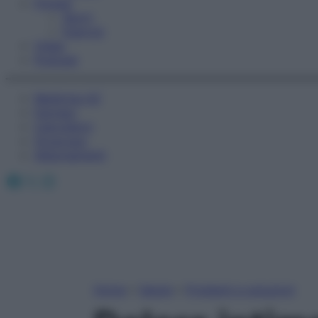
Fitness
Sport
Esercizi
Video
Podcast
Medicina AZ
Farmaci
Calcolatori
Oroscopo
Abbonamenti
Facebook
X
Instagram
Home
»
Salute
»
Problemi e soluzioni