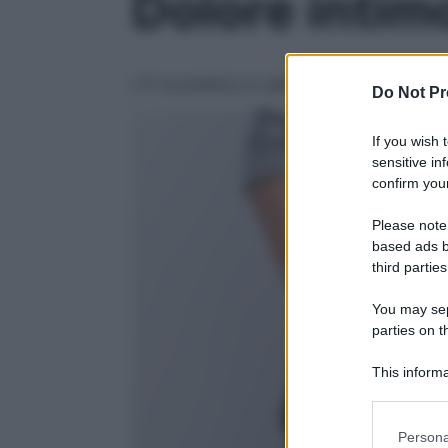
Dolore intimo
L’11 novembre si celebra il Vulvodinia Day,
Do Not Pr
If you wish 
sensitive in
confirm your
Please note
based ads b
third parties
You may sepa
parties on t
This informa
Participants
Please note
Persona