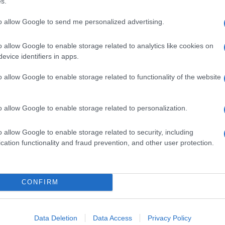
s.
a si parla ancora troppo poco, tanto che ci vogliono
corretta
.
to allow Google to send me personalized advertising.
s
ha quindi istituito, per l’11 novembre, la Giornata
r sensibilizzare pubblico ed esperti affinché le
o allow Google to enable storage related to analytics like cookies on
e col proprio medico e quest’ultimo le sappia
evice identifiers in apps.
o allow Google to enable storage related to functionality of the website
 molte pazienti si sentono ancora ripetere. «Certo, la
epressione
che amplificano i sintomi, ma il dolore è
a
un’alterazione delle fibre nervose
sia a livello
o allow Google to enable storage related to personalization.
ema nervoso centrale», spiega Alessandra Graziottin,
suologia medica San Raffaele (MI).
o allow Google to enable storage related to security, including
ta
infiammazione della mucosa vulvare
, che a sua
cation functionality and fraud prevention, and other user protection.
enti infezioni da Candida, igiene intima sbagliata,
zione dei mastociti.
rio
liberano in dose eccessiva sostanze che
CONFIRM
mmazione, finendo però per far proliferare le
ello della mucosa superficiale». Tutto ciò sviluppa
timoli
, di solito innocui.
Data Deletion
Data Access
Privacy Policy