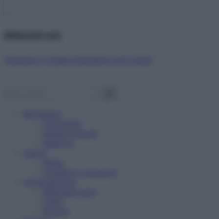
Abbonati ora!
Starbene ti regala benessere ogni mese!
Benessere
Psicologia
Rimedi naturali
Bellezza
Salute
News
Problemi e soluzioni
Alimentazione
Mangiare sano
Diete
Ricette