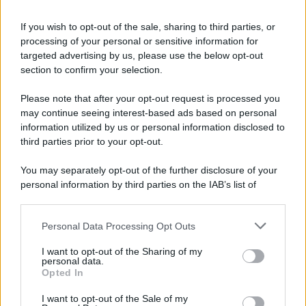
If you wish to opt-out of the sale, sharing to third parties, or
processing of your personal or sensitive information for
targeted advertising by us, please use the below opt-out
section to confirm your selection.
Please note that after your opt-out request is processed you
may continue seeing interest-based ads based on personal
information utilized by us or personal information disclosed to
third parties prior to your opt-out.
You may separately opt-out of the further disclosure of your
personal information by third parties on the IAB’s list of
downstream participants.
Personal Data Processing Opt Outs
This information may also be disclosed by us to third parties
on the IAB’s List of Downstream Participants that may further
I want to opt-out of the Sharing of my
disclose it to other third parties.
personal data.
Opted In
Please note that this website/app uses one or more Google
services and may gather and store information including but
I want to opt-out of the Sale of my