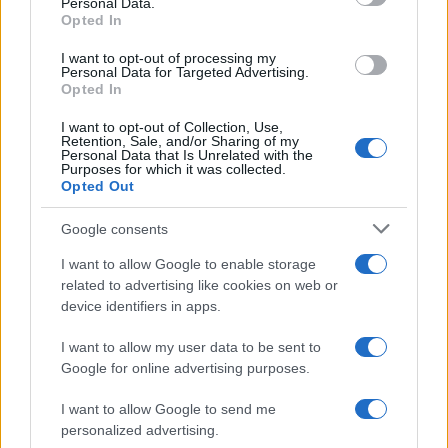
Personal Data.
not limited to your visit or usage behaviour. You may click to
Opted In
grant or deny consent to Google and its third-party tags to
use your data for below specified purposes in below Google
I want to opt-out of processing my
consent section.
Personal Data for Targeted Advertising.
Opted In
I want to opt-out of Collection, Use,
Retention, Sale, and/or Sharing of my
Personal Data that Is Unrelated with the
Purposes for which it was collected.
Opted Out
Google consents
I want to allow Google to enable storage
related to advertising like cookies on web or
device identifiers in apps.
I want to allow my user data to be sent to
Google for online advertising purposes.
I want to allow Google to send me
personalized advertising.