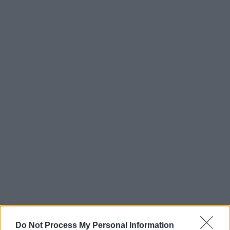
Do Not Process My Personal Information