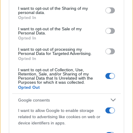
on the IAB’s List of Downstream Participants that may further
I want to opt-out of the Sharing of my
disclose it to other third parties.
personal data.
Opted In
Please note that this website/app uses one or more Google
services and may gather and store information including but
I want to opt-out of the Sale of my
Personal Data.
not limited to your visit or usage behaviour. You may click to
Opted In
grant or deny consent to Google and its third-party tags to
use your data for below specified purposes in below Google
I want to opt-out of processing my
consent section.
Personal Data for Targeted Advertising.
Opted In
I want to opt-out of Collection, Use,
Retention, Sale, and/or Sharing of my
Personal Data that Is Unrelated with the
Purposes for which it was collected.
Opted Out
Google consents
I want to allow Google to enable storage
related to advertising like cookies on web or
device identifiers in apps.