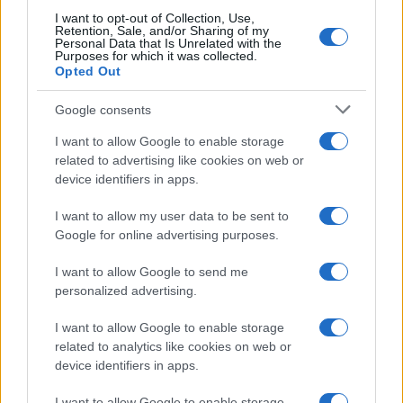
I want to opt-out of Collection, Use,
Retention, Sale, and/or Sharing of my
Personal Data that Is Unrelated with the
Purposes for which it was collected.
Opted Out
Google consents
I want to allow Google to enable storage
related to advertising like cookies on web or
device identifiers in apps.
I want to allow my user data to be sent to
Google for online advertising purposes.
I want to allow Google to send me
personalized advertising.
I want to allow Google to enable storage
related to analytics like cookies on web or
device identifiers in apps.
I want to allow Google to enable storage