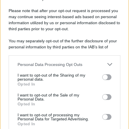
Please note that after your opt-out request is processed you
may continue seeing interest-based ads based on personal
information utilized by us or personal information disclosed to
third parties prior to your opt-out.
You may separately opt-out of the further disclosure of your
personal information by third parties on the IAB’s list of
downstream participants.
Personal Data Processing Opt Outs
This information may also be disclosed by us to third parties
on the IAB’s List of Downstream Participants that may further
I want to opt-out of the Sharing of my
disclose it to other third parties.
personal data.
Opted In
Please note that this website/app uses one or more Google
services and may gather and store information including but
I want to opt-out of the Sale of my
Personal Data.
not limited to your visit or usage behaviour. You may click to
Opted In
grant or deny consent to Google and its third-party tags to
use your data for below specified purposes in below Google
I want to opt-out of processing my
consent section.
Personal Data for Targeted Advertising.
Opted In