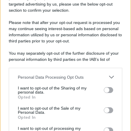
targeted advertising by us, please use the below opt-out
section to confirm your selection.
Please note that after your opt-out request is processed you
may continue seeing interest-based ads based on personal
information utilized by us or personal information disclosed to
third parties prior to your opt-out.
You may separately opt-out of the further disclosure of your
personal information by third parties on the IAB’s list of
downstream participants.
Personal Data Processing Opt Outs
This information may also be disclosed by us to third parties
on the IAB’s List of Downstream Participants that may further
I want to opt-out of the Sharing of my
disclose it to other third parties.
personal data.
Opted In
Please note that this website/app uses one or more Google
services and may gather and store information including but
I want to opt-out of the Sale of my
Personal Data.
not limited to your visit or usage behaviour. You may click to
Opted In
grant or deny consent to Google and its third-party tags to
use your data for below specified purposes in below Google
I want to opt-out of processing my