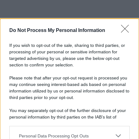
Do Not Process My Personal Information
If you wish to opt-out of the sale, sharing to third parties, or
processing of your personal or sensitive information for
targeted advertising by us, please use the below opt-out
section to confirm your selection.
Please note that after your opt-out request is processed you
may continue seeing interest-based ads based on personal
information utilized by us or personal information disclosed to
third parties prior to your opt-out.
You may separately opt-out of the further disclosure of your
personal information by third parties on the IAB’s list of
downstream participants.
Personal Data Processing Opt Outs
This information may also be disclosed by us to third parties