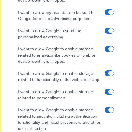
device identifiers in apps.
I want to allow my user data to be sent to
Google for online advertising purposes.
I want to allow Google to send me
personalized advertising.
I want to allow Google to enable storage
related to analytics like cookies on web or
device identifiers in apps.
I want to allow Google to enable storage
related to functionality of the website or app.
I want to allow Google to enable storage
related to personalization.
I want to allow Google to enable storage
related to security, including authentication
functionality and fraud prevention, and other
user protection.