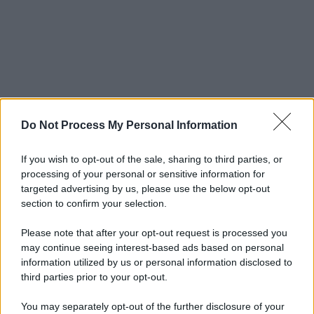
Do Not Process My Personal Information
If you wish to opt-out of the sale, sharing to third parties, or
processing of your personal or sensitive information for
targeted advertising by us, please use the below opt-out
section to confirm your selection.
Please note that after your opt-out request is processed you
may continue seeing interest-based ads based on personal
information utilized by us or personal information disclosed to
third parties prior to your opt-out.
You may separately opt-out of the further disclosure of your