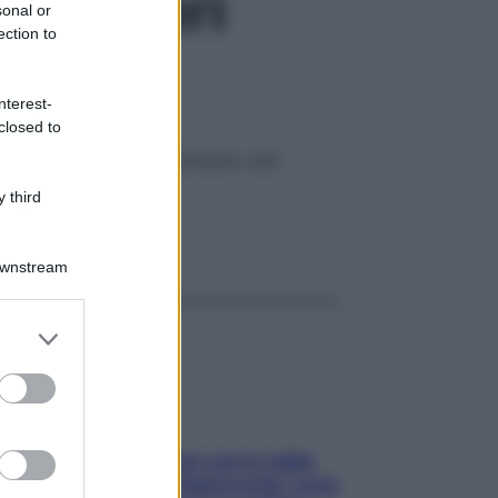
 i numeri
sonal or
ection to
nterest-
closed to
e realtà che hanno partecipato alla
 third
ggi anche
Downstream
er and store
to grant or
ed purposes
Perché la pressione con il caldo
scende e sale all’improvviso: cosa