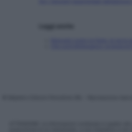
Qui i ristoranti SuperSolidali dell’edizion
Leggi anche
Ristoranti contro la Fame, al via le c
Che cos'è #zittocancro: la storia di
© Belpietro Edizioni Periodiche SRL – Riproduzione riser
ATTENZIONE: Le informazioni contenute in questo sito 
prescrizione di un trattamento, e non intendono e non 