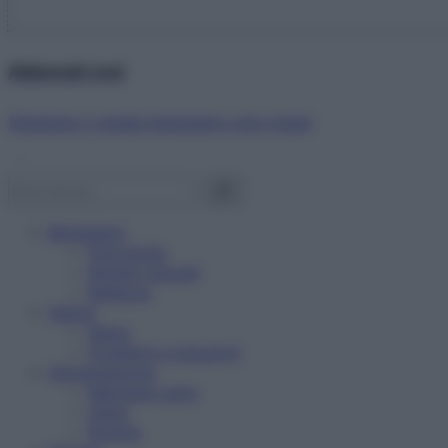
Abbonati ora!
Starbene ti regala benessere ogni mese!
Benessere
Psicologia
Rimedi naturali
Bellezza
Salute
News
Problemi e soluzioni
Alimentazione
Mangiare sano
Diete
Ricette