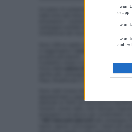
I want t
Un pieno di solidarietà.
Azione contro la
or app.
nella lotta alla fame e alla malnutrizione i
entusiasmo i risultati della
IX edizione de
I want t
campagna solidale della ristorazione ital
Un’edizione dei record, per fondi raccolti, 
I want t
Sono 2
08 le realtà che hanno partecipato
authenti
a raggiungere il
record di 178.321 euro
,
proprie peculiarità.
Il pubblico ampio e diversificato, dissemina
forza delle
catene di ristorazione
che, co
spinta alla campagna. Tra questi Bomaki, 
Haus, Roadhouse e Lievità.
Sono stati invece due gli “special events” 
appassionate e appassionati di cucina che
destinati al 100% ad associazioni benefich
l’evento voluto dallo chef Gennaro Esposi
emergenti e di spicco per condividere con 
I
166
ristoranti
aderenti
alla campagna 202
hanno saputo coinvolgere i clienti più atten