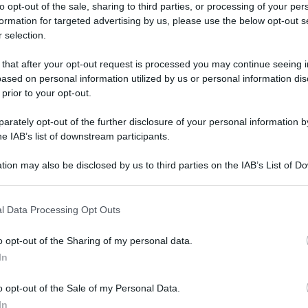
ntro la fame, ecco
to opt-out of the sale, sharing to third parties, or processing of your per
formation for targeted advertising by us, please use the below opt-out s
solidarietà
 selection.
 that after your opt-out request is processed you may continue seeing i
ased on personal information utilized by us or personal information dis
 prior to your opt-out.
lla lotta alla fame e alla malnutrizione infantile. Sono 208 l
 toccato la cifra record di 178.321 euro
rately opt-out of the further disclosure of your personal information by
he IAB’s list of downstream participants.
Le
tion may also be disclosed by us to third parties on the IAB’s List of 
 that may further disclose it to other third parties.
 that this website/app uses one or more Google services and may gath
l Data Processing Opt Outs
including but not limited to your visit or usage behaviour. You may click 
 to Google and its third-party tags to use your data for below specifi
o opt-out of the Sharing of my personal data.
ogle consent section.
In
o opt-out of the Sale of my Personal Data.
In