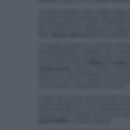
attraverso serate e cene speciali riservate
«Grazie anche agli ottimi risultati raggiun
programmi della campagna “Mai più fame”,
nonché aumentare il numero di famiglie c
per un totale di oltre 500 persone raggiunt
detto
Simone Garroni
,direttore generale
«Il progetto prevede un contributo alla sp
settimanale libero e gratuito, che si uni
accompagnamento all’inserimento lavorati
uscire dalla povertà.
A Milano, in media, 
trovano lavoro
, mentre a Napoli, contest
ottenuto un 30% di persone che ha trovat
termini di nutrizione i risultati sulla dive
con un impatto che permane nel tempo»
Il 2024 sarà un anno particolarmente im
sua decima edizione: un anniversario da ce
quelli prefissati per il primo appuntamen
A partire dal 15 ottobre 2024, l’evento e
SuperSolidali
e iniziative speciali.