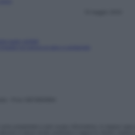
e 2023
.
13 maggio 2024
ene super solidali
 Dykadja tra tumore al seno e solidarietà
vata – P.Iva 13673600964
sono presentate a solo scopo informativo, in nessun caso p
devono in alcun modo sostituire il rapporto diretto medico-p