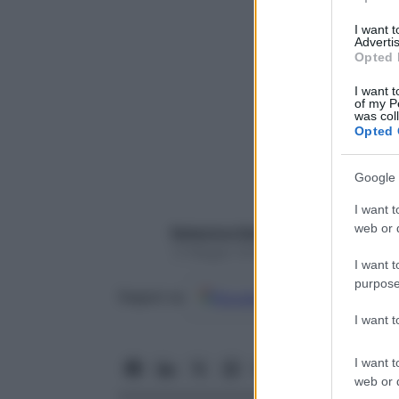
I want 
Advertis
Opted 
I want t
of my P
was col
Opted 
Google 
I want t
web or d
Redazione Starbene
13 Maggio 2024 – Lettura 3 minuti
I want t
purpose
Google
Discover
Fon
Seguici su
I want 
I want t
web or d