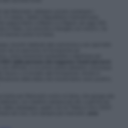
 alla raccolta fondi.
ti dai Ristoranti, abbiamo potuto sostenere i
 in Libano, Sahel e Repubblica Centrafricana
he supportiamo a Milano e a Napoli, ad oggi 200,
e in Italia, con priorità a famiglie con minori», ha
 di Azione contro la Fame.
esa, incontri dedicati alla nutrizione e uno sportello
scono ad un percorso di formazione ed
vo, unica soluzione sostenibile e dignitosa per
il 50% delle persone che seguono i nostri percorsi
o più difficile, in un primo pilota abbiamo comunque
o lavoro o è tornato alla formazione. Anche in
rsificazione della dieta che monitoriamo sono positivi,
.
portante per
Ristoranti
contro la fame, che giunge alla
lebrare, con obiettivi sempre più alti, a partire da
to della campagna, quello con la “Festa a Vico 2024”.
ntrerà nel vivo, con sempre più
ristoranti
,
cene