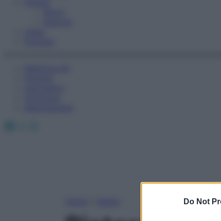
Fitness
Sport
Esercizi
Video
Podcast
Medicina AZ
Farmaci
Calcolatori
Oroscopo
Abbonamenti
Facebook
X
Instagram
Home
»
Salute
Do Not Pr