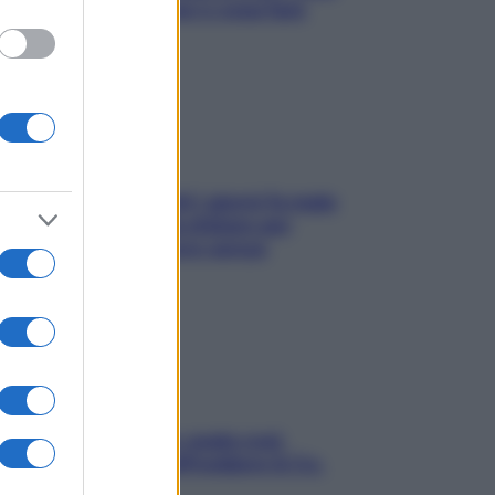
succede alle donne e cosa fare
subito
Doccia, lavarsi tutti i giorni fa male
alla pelle? I miti da sfatare per
proteggerla davvero senza
stressarla
Aria condizionata: usala così,
senza rischiare raffreddore & Co.