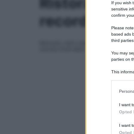
Ristoranti co
If you wish 
sensitive in
record della 
confirm your
Please note
based ads b
third parties
Ristoranti, chef e amanti del cibo uniti ne
raccolta fondi della nona edizione. Che ha
You may sepa
parties on t
This informa
Participants
Please note
Persona
information 
deny consent
I want t
in below Go
Opted 
I want t
Opted 