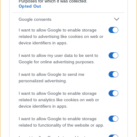
Purposes for which it was collected.
Opted Out
Google consents
I want to allow Google to enable storage
related to advertising like cookies on web or
device identifiers in apps.
I want to allow my user data to be sent to
Google for online advertising purposes.
I want to allow Google to send me
personalized advertising.
I want to allow Google to enable storage
related to analytics like cookies on web or
device identifiers in apps.
I want to allow Google to enable storage
related to functionality of the website or app.