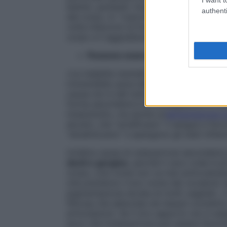
batteri, parassiti, funghi e cellule tumora
authenti
del corpo, lo “coprono” e stimolano la pr
volta inducono la formazione di autoantico
corpo e li aggrediscono.
Possono essere degenerative
«Le malattie reumatiche possono essere
irreversibile usura delle cellule dei tessut
causa non è del tutto nota, ma può esser
forma secondaria è la conseguenza di dive
innanzitutto, ma anche un
’alimentazione t
alcolici, che “acidificano” il sangue e fav
“alcalinizzano” e spengono gli stati infia
Un’altra causa di osteoartrosi secondari
denti e gengive
, perché il cavo orale è 
corpo, così come non va mai sottovaluta
che prendono il loro nome dal vocabolo la
pigmentazione dorata di molti vegetali. «I
fibrosa che abbonda nei tessuti connettivi,
articolazioni. Se il loro apporto non è 
ecco che l’osteoartrosi può essere favorit