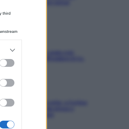
proteggerla davvero senza
stressarla
 third
Downstream
er and store
Aria condizionata: usala così,
to grant or
senza rischiare raffreddore & Co.
ed purposes
Mindfulness tra le vette: a Cortina
due giorni lontani da stress e
ansia da smartphone