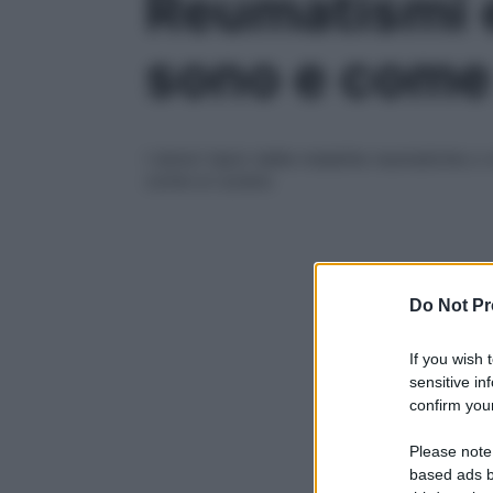
Reumatismi e
sono e come
I dolori tipici delle malattie reumatiche 
come si curano
Do Not Pr
If you wish 
sensitive in
confirm your
Please note
based ads b