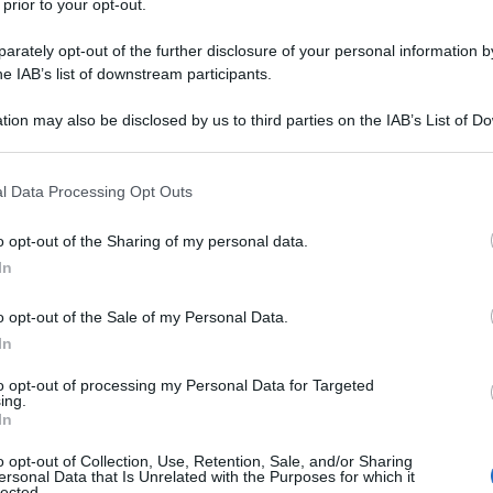
 prior to your opt-out.
rately opt-out of the further disclosure of your personal information by
he IAB’s list of downstream participants.
tion may also be disclosed by us to third parties on the IAB’s List of 
 that may further disclose it to other third parties.
 that this website/app uses one or more Google services and may gath
l Data Processing Opt Outs
including but not limited to your visit or usage behaviour. You may click 
 to Google and its third-party tags to use your data for below specifi
o opt-out of the Sharing of my personal data.
ogle consent section.
son. Senior woman suffering from pain in wrist at
In
 woman feeling wrist pain, injury problem, healthcare
o opt-out of the Sale of my Personal Data.
In
to opt-out of processing my Personal Data for Targeted
ing.
In
ti preferite
o opt-out of Collection, Use, Retention, Sale, and/or Sharing
ersonal Data that Is Unrelated with the Purposes for which it
lected.