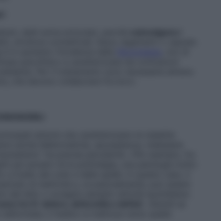
ri
ismi, detti extra-articolari, perché
coinvolgono i
ni, strutture connettivali, fasce, legamenti o capsule.
gi è in aumento l’incidenza della
fibromialgia
, non di
stress psicofisico e caratterizzata da contrazioni
nvalidante. Per il trattamento sono necessarie almeno
tra, che devono collaborare fra loro».
CONOSCERLI
 principali sintomi che caratterizzano le malattie
arsi anche febbriciattola, spossatezza, malessere
reumatismo” ha precise peculiarità. «Per esempio, fra
tti più anziani c’è la polimialgia, una patologia molto
 a livello del collo e delle spalle. In questo caso, il
eriodo di inattività e, occasionalmente, può essere
si dal letto o svolgere semplici attività quotidiane».
sono tre D: dolore, deformità e deficit
. «Quindi se
e deformata, il medico si indirizza verso quella