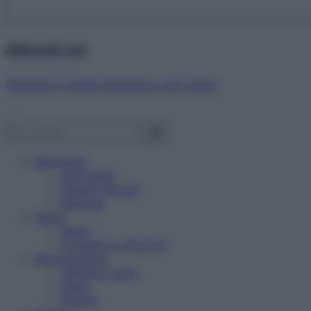
Abbonati ora!
Starbene ti regala benessere ogni mese!
Benessere
Psicologia
Rimedi naturali
Bellezza
Salute
News
Problemi e soluzioni
Alimentazione
Mangiare sano
Diete
Ricette