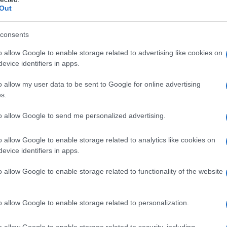
Out
consents
subito pensiamo ai reumatismi. In realtà, questo
o allow Google to enable storage related to advertising like cookies on
 moderna, facendo spazio alla definizione di
malattie
evice identifiers in apps.
 reumatismi perché la parola derivava dal greco, réo,
eva alle persone di indicare quei dolori che
o allow my user data to be sent to Google for online advertising
olazione all’altra», racconta il dottor
Salvatore
s.
alba di Bologna
. «Questo termine è rimasto in uso nel
lle condizioni dolorose che coinvolgono muscoli,
to allow Google to send me personalized advertising.
 determinando spesso un’impotenza funzionale del
o allow Google to enable storage related to analytics like cookies on
evice identifiers in apps.
IE REUMATICHE
o allow Google to enable storage related to functionality of the website
che hanno un’
origine infiammatoria
e dipendono da
iamo, ad esempio, di
artrite reumatoide
,
vasculiti o artriti da micro cristalli, tra cui rientrano
o allow Google to enable storage related to personalization.
cconta il dottor D’Agostino. In sostanza, i
linfociti T
–
mpito di difenderci dagli agenti estranei (virus,
o allow Google to enable storage related to security, including