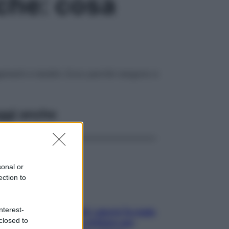
che: cosa
legamenti e tendini. Ecco perché vengono e
ggi anche
sonal or
ection to
nterest-
Doccia, lavarsi tutti i giorni fa male
closed to
alla pelle? I miti da sfatare per