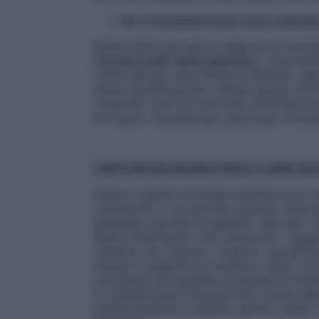
Se i reumatismi sono extra-articola
Esiste infine una terza categoria di reumat
“tessuti molli” dell’organismo
, come tendi
«Oltre alle più note borsiti e tendiniti, og
facile classificazione, indotta spesso da 
muscolari così forti da poter diventare i
tre figure, reumatologo, psicologo e fisia
I SINTOMI DEI REUMATISMI E COME RI
Dolore, rigidità e limitata mobilità sono i
reumatiche, a cui talvolta possono associ
generale e perdita di appetito. Ma ogni “
quelli infiammatori che colpiscono i sogge
violenta che colpisce i muscoli, soprattutto
disagio è peggiore la mattina o dopo un p
così grave da impedire ai pazienti di alzar
A caratterizzare l’osteoartrosi, invece,
ci 
un’articolazione è dolente, gonfia, rigida 