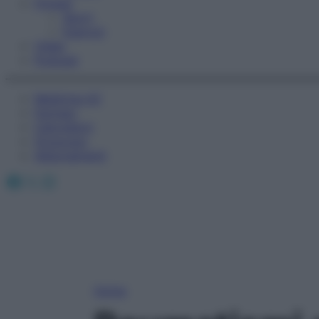
Fitness
Sport
Esercizi
Video
Podcast
Medicina AZ
Farmaci
Calcolatori
Oroscopo
Abbonamenti
Facebook
X
Instagram
Home