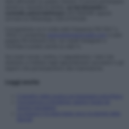
temi affrontati su questo numero. E potrai partecipare
anche tu: durante la diretta,
se hai domande o
curiosità, potrai telefonare
(011.745439) oppure
scrivere su WhatsApp (335.5731226).
Il programma va in onda sulle frequenze FM 104.7 e
104.6, in streaming
www.antennaunoradio.com
e sulla
pagina FB Antenna Uno, sui canali Instagram e
YouTube e presto anche su web tv.
Sui nostri social, inoltre, ti segnaleremo i temi che
andremo a trattare negli appuntamenti successivi e gli
esperti che parteciperanno alla trasmissione.
Leggi anche
5 benefici della musica sul benessere psicofisico
Coronavirus e infodemia: gestire l'ansia da
notizie martellanti
La musica ti fa stare bene: ecco la playlist della
felicità!