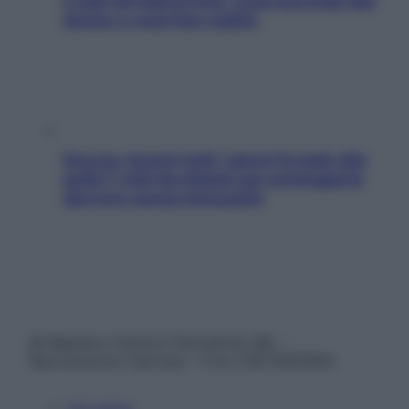
e sale all’improvviso: cosa succede alle
donne e cosa fare subito
Doccia, lavarsi tutti i giorni fa male alla
pelle? I miti da sfatare per proteggerla
davvero senza stressarla
© Belpietro Edizioni Periodiche SRL –
Riproduzione riservata – P.Iva 13673600964
Chi siamo