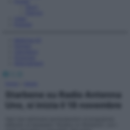
Fitness
Sport
Esercizi
Video
Podcast
Medicina AZ
Farmaci
Calcolatori
Oroscopo
Abbonamenti
Facebook
X
Instagram
Home
»
Salute
Starbene su Radio Antenna
Uno, si inizia il 18 novembre
Ogni due settimane parteciperemo al programma
dedicato al benessere “Alziamo le Vibrazioni”, con i