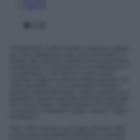
Pubblicità
Facebook
X
Instagram
ATTENZIONE: Le informazioni contenute in questo
sito sono presentate a solo scopo informativo, in
nessun caso possono costituire la formulazione di
una diagnosi o la prescrizione di un trattamento, e
non intendono e non devono in alcun modo
sostituire il rapporto diretto medico-paziente o la
visita specialistica. Si raccomanda di chiedere
sempre il parere del proprio medico curante e/o di
specialisti riguardo qualsiasi indicazione riportata.
Se si hanno dubbi o quesiti sull’uso di un farmaco
è necessario contattare il proprio medico. Leggi il
Disclaimer »
Tutti i diritti riservati. Le immagini utilizzate negli
articoli sono di proprietà dell’editore o concesse