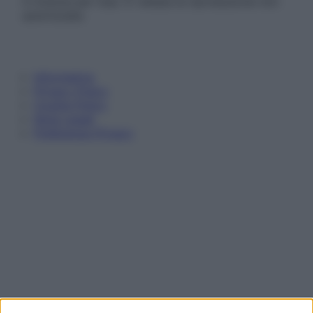
in licenza per l’uso. È vietata la riproduzione non
autorizzata.
Informativa
Privacy Policy
Cookie Policy
Note Legali
Preferenze Privacy