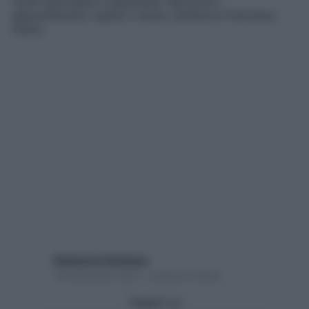
nostri giornalisti e specialisti. Nel primo
appuntamento ospite il nostro direttore Francesca
Pietra
Redazione Starbene
16 Novembre 2021 – Lettura 2 minuti
Seguici su