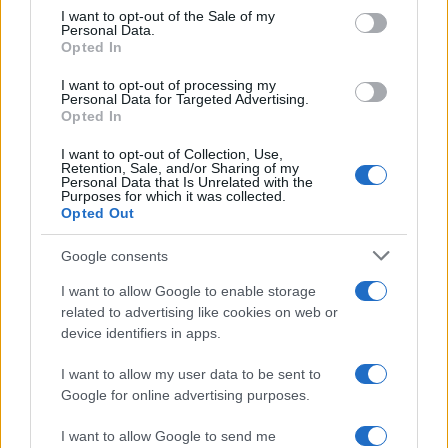
services and may gather and store information including but
I want to opt-out of the Sale of my
Personal Data.
not limited to your visit or usage behaviour. You may click to
Opted In
grant or deny consent to Google and its third-party tags to
use your data for below specified purposes in below Google
I want to opt-out of processing my
consent section.
Personal Data for Targeted Advertising.
Opted In
I want to opt-out of Collection, Use,
Retention, Sale, and/or Sharing of my
Personal Data that Is Unrelated with the
Purposes for which it was collected.
Opted Out
Google consents
I want to allow Google to enable storage
related to advertising like cookies on web or
device identifiers in apps.
I want to allow my user data to be sent to
Google for online advertising purposes.
I want to allow Google to send me