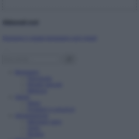
Abbonati ora!
Starbene ti regala benessere ogni mese!
Benessere
Psicologia
Rimedi naturali
Bellezza
Salute
News
Problemi e soluzioni
Alimentazione
Mangiare sano
Diete
Ricette