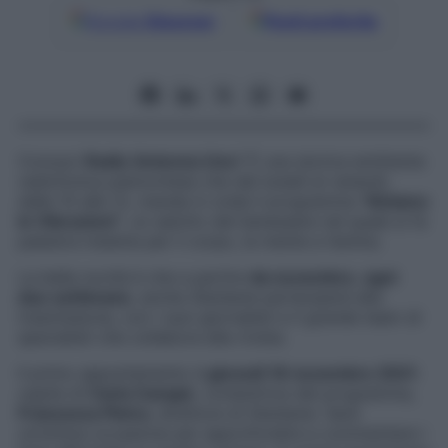
Google
Discover
Fonti preferite
Conosci
Radio Antenna Uno
? È una storica emittente
radiofonica piemontese che dal lunedì al venerdì,
dalle 10 alle 12, manda in onda il programma
“Alziamo
le Vibrazioni”
, un salotto del benessere nel quale si fa
palestra insieme per il corpo, la mente e l’anima.
La bella novità è che a partire
da novembre, ogni
due settimane
, anche
Starbene
parteciperà alla
trasmissione, con i suoi giornalisti e il grande team di
specialisti che collabora alla rivista.
Il primo appuntamento è
giovedì 18 novembre 2021
:
ospite di
Carla Canapè
, conduttrice del programma,
Francesca Pietra
, direttore di
Starbene
. Sarà
un’ottima occasione per approfondire e commentare i