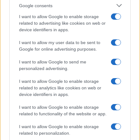
Google consents
I want to allow Google to enable storage
related to advertising like cookies on web or
device identifiers in apps.
I want to allow my user data to be sent to
Google for online advertising purposes.
I want to allow Google to send me
personalized advertising.
I want to allow Google to enable storage
related to analytics like cookies on web or
device identifiers in apps.
I want to allow Google to enable storage
related to functionality of the website or app.
I want to allow Google to enable storage
related to personalization.