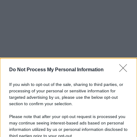
Do Not Process My Personal Information
If you wish to opt-out of the sale, sharing to third parties, or
processing of your personal or sensitive information for
targeted advertising by us, please use the below opt-out
section to confirm your selection.
Please note that after your opt-out request is processed you
may continue seeing interest-based ads based on personal
information utilized by us or personal information disclosed to
third parties prior to your opt-out.