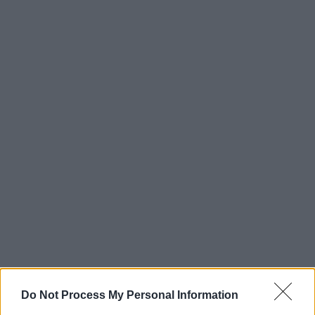
Do Not Process My Personal Information