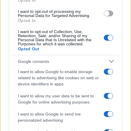
Opted In
grant or deny consent to Google and its third-party tags to
use your data for below specified purposes in below Google
I want to opt-out of processing my
consent section.
Personal Data for Targeted Advertising.
Opted In
I want to opt-out of Collection, Use,
Retention, Sale, and/or Sharing of my
Personal Data that Is Unrelated with the
Purposes for which it was collected.
Opted Out
Google consents
I want to allow Google to enable storage
related to advertising like cookies on web or
device identifiers in apps.
I want to allow my user data to be sent to
Google for online advertising purposes.
I want to allow Google to send me
personalized advertising.