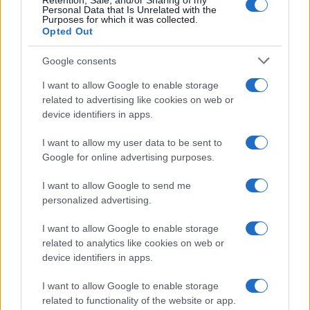
Retention, Sale, and/or Sharing of my
Personal Data that Is Unrelated with the
Purposes for which it was collected.
Opted Out
Google consents
I want to allow Google to enable storage
related to advertising like cookies on web or
device identifiers in apps.
I want to allow my user data to be sent to
Google for online advertising purposes.
I want to allow Google to send me
personalized advertising.
I want to allow Google to enable storage
related to analytics like cookies on web or
device identifiers in apps.
I want to allow Google to enable storage
related to functionality of the website or app.