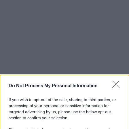
Do Not Process My Personal Information
If you wish to opt-out of the sale, sharing to third parties, or
processing of your personal or sensitive information for
targeted advertising by us, please use the below opt-out
section to confirm your selection.