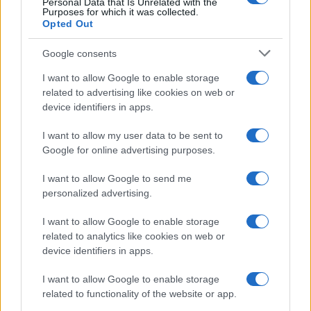
Personal Data that Is Unrelated with the
Purposes for which it was collected.
Opted Out
Google consents
I want to allow Google to enable storage
related to advertising like cookies on web or
device identifiers in apps.
I want to allow my user data to be sent to
Google for online advertising purposes.
I want to allow Google to send me
personalized advertising.
I want to allow Google to enable storage
related to analytics like cookies on web or
device identifiers in apps.
I want to allow Google to enable storage
related to functionality of the website or app.