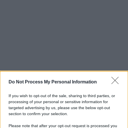
Do Not Process My Personal Information
If you wish to opt-out of the sale, sharing to third parties, or
processing of your personal or sensitive information for
targeted advertising by us, please use the below opt-out
section to confirm your selection.
Please note that after your opt-out request is processed you