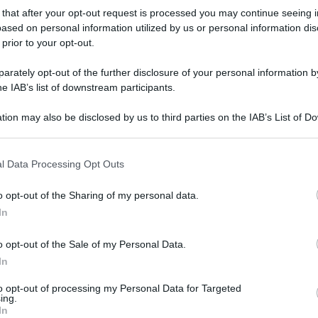
 medici e pazienti 
 that after your opt-out request is processed you may continue seeing i
ased on personal information utilized by us or personal information dis
ogetto
 prior to your opt-out.
rately opt-out of the further disclosure of your personal information by
he IAB’s list of downstream participants.
ell’ASST Rhodense in collaborazione con l’Associazione La la
ci e delle loro famiglie
tion may also be disclosed by us to third parties on the IAB’s List of 
 that may further disclose it to other third parties.
Le
 that this website/app uses one or more Google services and may gath
l Data Processing Opt Outs
including but not limited to your visit or usage behaviour. You may click 
 to Google and its third-party tags to use your data for below specifi
o opt-out of the Sharing of my personal data.
ogle consent section.
In
o opt-out of the Sale of my Personal Data.
In
to opt-out of processing my Personal Data for Targeted
ing.
In