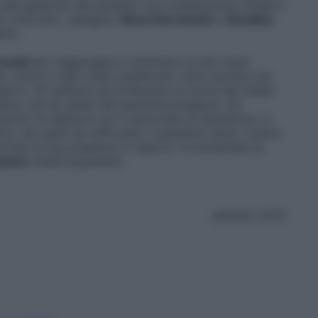
 alla gestione dei pazienti, con un’attenzione corale e
ori coinvolti», spiegano
Elena Parravicini
e
Annalisa
ino.
social
per raggiungere e stimolare un più vasto
o, dove in ogni video pubblicato verrà narrata una
parto. Gli episodi racconteranno le storie dei malati
miere, sia da quello del paziente/caregiver. Ad
iente, le relazioni con il personale di assistenza, in
vi, sia quelli da rafforzare.
Il paziente smart, inoltre,
rtare la sua presenza in reparto: incrementare la
zione
medico/paziente.
gennaio 2022