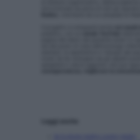
al sistema organizzativo, dall’accoglienza
sincronizzata da parte di tutti gli operat
Radice
, volontarie de La Lampada di Alad
Il progetto si svilupperà anche
sui canali 
pubblico, con un
canale YouTube
dedicat
pagina del diario del paziente smart in re
sia dal punto di vista dell’oncologo-infer
esempio: le aspettative e i bisogni del paz
modo da far emergere sia gli aspetti positi
spiegherà il valore aggiunto che può appo
consapevolezza
,
migliorare la comunica
Leggi anche
Se le donne medico curano meglio