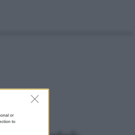
sonal or
ection to