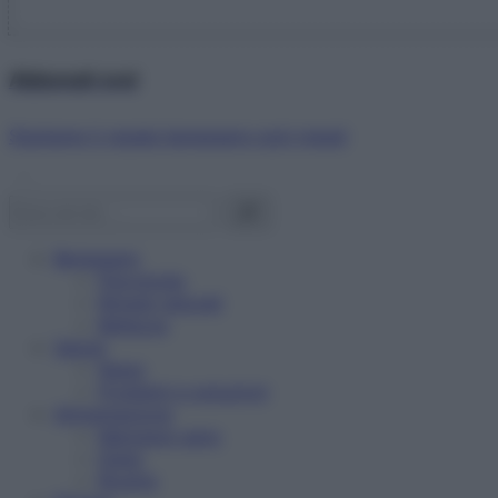
Abbonati ora!
Starbene ti regala benessere ogni mese!
Benessere
Psicologia
Rimedi naturali
Bellezza
Salute
News
Problemi e soluzioni
Alimentazione
Mangiare sano
Diete
Ricette