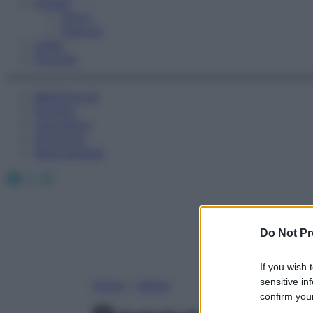
Fitness
Sport
Esercizi
Video
Podcast
Medicina AZ
Farmaci
Calcolatori
Oroscopo
Abbonamenti
Facebook
X
Instagram
Do Not Pr
If you wish 
sensitive in
Home
»
Salute
confirm your