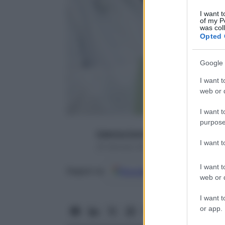
I want t
of my P
was col
Opted 
Google 
I want t
web or d
I want t
purpose
Caterina Caristo
I want 
25 Gennaio 2022 – Lettura 3 minuti
I want t
Google
Discover
Fon
Seguici su
web or d
I want t
or app.