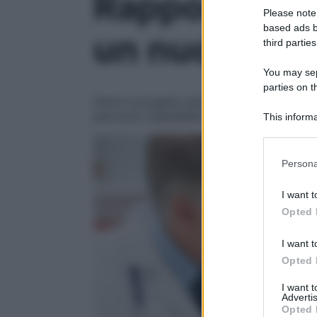
Rapporto tra
Please note
based ads b
un nuovo pr
third parties
You may sepa
parties on t
Parte il progetto pilota dell’oncologia d
percorso ospedaliero dei pazienti oncologi
This informa
Participants
Please note
Persona
information 
deny consent
I want t
in below Go
Opted 
I want t
Opted 
I want 
Advertis
Opted 