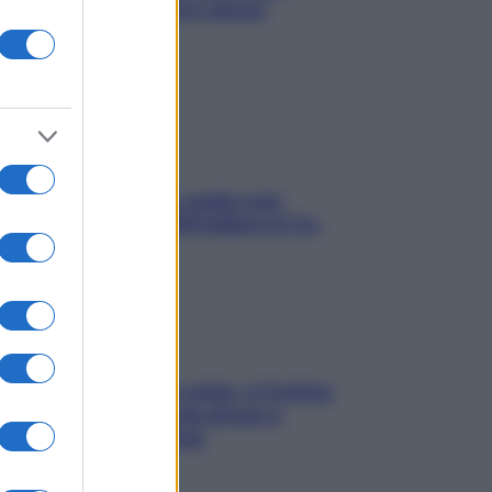
proteggerla davvero senza
stressarla
Aria condizionata: usala così,
senza rischiare raffreddore & Co.
Mindfulness tra le vette: a Cortina
due giorni lontani da stress e
ansia da smartphone