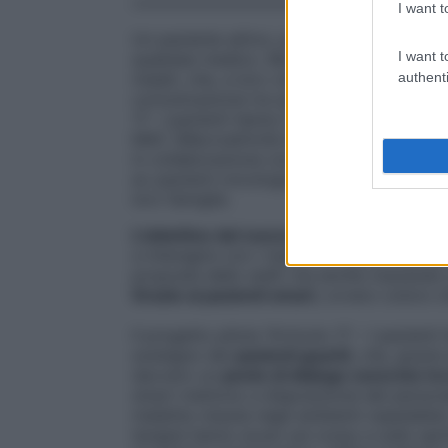
I want t
Un paziente attivo, partecipe e propositiv
I want t
qualsiasi medico. Ma non sempre lo staff s
authenti
malati, che, a loro volta faticano a espri
comunicazione tra queste due parti è fon
17- I pazienti hanno il diritto di essere at
MAC (Macroattività Ambulatoriale Comples
in collaborazione con
La Lampada di Ala
ex pazienti oncologici, per sostenere e ai
loro famiglie.
L’obiettivo del nuovo progetto pilota
è pr
a interagire con i medici e il personale sa
proposte dello staff, ma anche riuscendo
Grazie ai pazienti smart
, ovvero coloro c
Il progetto pilota “
Articolo 17 – I pazienti 
sostegno dei
pazienti guariti
, che, grazi
davvero un
ponte di dialogo concreto tra 
smart mettono
a disposizione del personal
malattia vissuta negli ambienti ospedalier
terapie hanno avuto sul corpo e sullo spiri