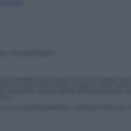
el paziente
vata – P.Iva 13673600964
sono presentate a solo scopo informativo, in nessun caso p
devono in alcun modo sostituire il rapporto diretto medico-p
 di specialisti riguardo qualsiasi indicazione riportata. Se
aimer »
ticoli sono di proprietà dell’editore o concesse in licenza per 