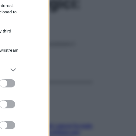
oncologici:
nterest-
closed to
 third
mpada di Aladino per sostenere il
Downstream
ggi anche
er and store
to grant or
ed purposes
Doccia, lavarsi tutti i giorni fa male
alla pelle? I miti da sfatare per