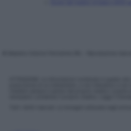
Doveri del medico di base e diritti d
© Belpietro Edizioni Periodiche SRL – Riproduzione riser
ATTENZIONE: Le informazioni contenute in questo sito 
prescrizione di un trattamento, e non intendono e non 
chiedere sempre il parere del proprio medico curante e/o
necessario contattare il proprio medico. Leggi il Discl
Tutti i diritti riservati. Le immagini utilizzate negli ar