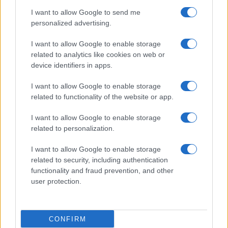
I want to allow Google to send me
personalized advertising.
I want to allow Google to enable storage
related to analytics like cookies on web or
device identifiers in apps.
I want to allow Google to enable storage
related to functionality of the website or app.
I want to allow Google to enable storage
related to personalization.
I want to allow Google to enable storage
related to security, including authentication
functionality and fraud prevention, and other
user protection.
CONFIRM