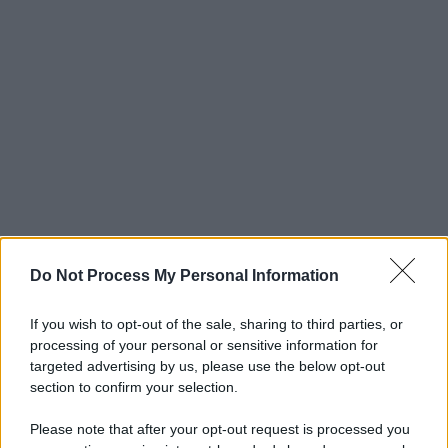
Do Not Process My Personal Information
If you wish to opt-out of the sale, sharing to third parties, or
processing of your personal or sensitive information for
targeted advertising by us, please use the below opt-out
section to confirm your selection.
Please note that after your opt-out request is processed you