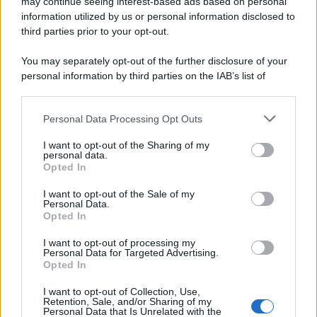
may continue seeing interest-based ads based on personal
information utilized by us or personal information disclosed to
third parties prior to your opt-out.
You may separately opt-out of the further disclosure of your
personal information by third parties on the IAB’s list of
downstream participants.
Personal Data Processing Opt Outs
This information may also be disclosed by us to third parties
on the IAB’s List of Downstream Participants that may further
I want to opt-out of the Sharing of my
disclose it to other third parties.
personal data.
Opted In
Please note that this website/app uses one or more Google
services and may gather and store information including but
I want to opt-out of the Sale of my
Personal Data.
not limited to your visit or usage behaviour. You may click to
Opted In
grant or deny consent to Google and its third-party tags to
use your data for below specified purposes in below Google
I want to opt-out of processing my
consent section.
Personal Data for Targeted Advertising.
Opted In
I want to opt-out of Collection, Use,
Retention, Sale, and/or Sharing of my
Personal Data that Is Unrelated with the