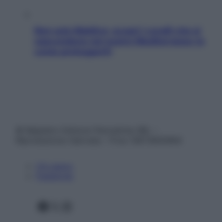
Non solo Maldive: scopri i coralli che si
nascondono nel nostro Mediterraneo (e
come proteggerli)
© Belpietro Edizioni Periodiche SRL –
Riproduzione riservata – P.Iva 13673600964
Chi siamo
Pubblicità
Facebook
X
Instagram