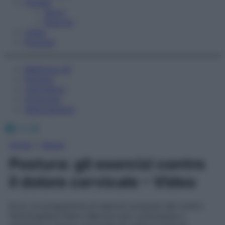
Fitness
Sport
Esercizi
Video
Podcast
Medicina AZ
Farmaci
Calcolatori
Oroscopo
Abbonamenti
Facebook
X
Instagram
Home
»
Salute
Postura: gli esercizi contro
il dolore cervicale – Video
Ecco un programma di esercizi proposti dal nostro
fisioterapista Pietro Marconi per contrastare o