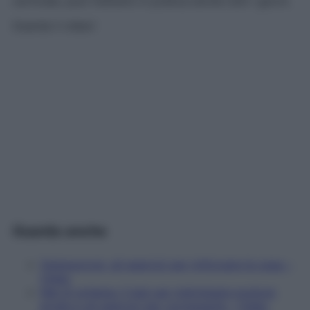
cervicale, puoi metterlo in pratica anche tutti i giorni.
Guarda il video!
Guarda anche
Osteoporosi, gli esercizi per rinforzare le ossa –
Video
Mal di schiena: il test per individuare posture
errate e gli esercizi per correggerle – Video