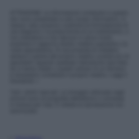
ATTENZIONE: Le informazioni contenute in questo
sito sono presentate a solo scopo informativo, in
nessun caso possono costituire la formulazione di
una diagnosi o la prescrizione di un trattamento, e
non intendono e non devono in alcun modo
sostituire il rapporto diretto medico-paziente o la
visita specialistica. Si raccomanda di chiedere
sempre il parere del proprio medico curante e/o di
specialisti riguardo qualsiasi indicazione riportata.
Se si hanno dubbi o quesiti sull’uso di un farmaco
è necessario contattare il proprio medico. Leggi il
Disclaimer »
Tutti i diritti riservati. Le immagini utilizzate negli
articoli sono di proprietà dell’editore o concesse
in licenza per l’uso. È vietata la riproduzione non
autorizzata.
Informativa