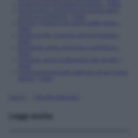
4 esercizi per correggere la postura – Video
Dormire bene: gli esercizi per la cervicale e
contro le contratture – Video
Postura, 4 esercizi per aprire spalle chiuse –
Video
Gambe gonfie, 4 esercizi del fisioterapista –
Video
Gli esercizi contro torcicollo e contratture –
Video
4 esercizi contro le distorsioni alle caviglie –
Video
4 esercizi da fare sulla sedia per chi sta troppo
seduto – Video
, 
COLLO
DOLORI CERVICALI
Leggi anche