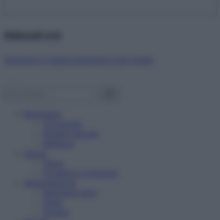
Abbonati ora!
Starbene ti regala benessere ogni mese!
Benessere
Psicologia
Rimedi naturali
Bellezza
Salute
News
Problemi e soluzioni
Alimentazione
Mangiare sano
Diete
Ricette