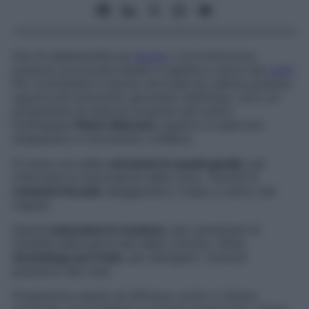
Ore di sedentarietà sul
divano
o di fronte al pc
possono provocare fastidi e rigidità a carico del
collo
.
Per contrastare il dolore cervicale da cattiva postura,
oppure per prevenirlo giocando d’anticipo, ecco un
programma di esercizi proposti dal nostro
fioterapista
Pietro Marconi
, esperto in esercizio
terapeutico e movimento a Milano.
Si inizia con delle
retrazioni in quadrupedia
, per
rinforzare la muscolatura della nuca. Tramite le
rotazioni forzate
alleggeriamo il peso a carico dei
trapezi.
Quindi
estensioni in trazione
, per aumentare la
mobilità della parte alta della colonna. Infine
stretching con il telo
, per allungare i muscoli
posteriori del collo.
Programma rapido ed efficace contro il dolore