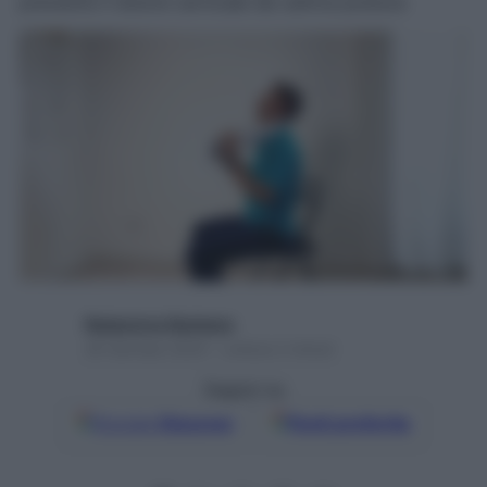
prevenire il dolore cervicale da cattiva postura
Redazione Starbene
26 Gennaio 2024 – Lettura 2 minuti
Seguici su
Google
Discover
Fonti preferite