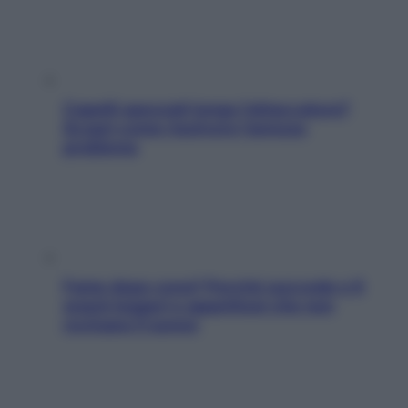
Capelli spezzati lungo l’attaccatura?
Scopri come risolvere l’annoso
problema
Fame dopo cena? Perché succede e 6
snack leggeri e appetitosi che non
rovinano il sonno