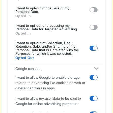
Please note that this website/app uses one or more Google
services and may gather and store information including but
I want to opt-out of the Sale of my
Personal Data.
not limited to your visit or usage behaviour. You may click to
Opted In
grant or deny consent to Google and its third-party tags to
use your data for below specified purposes in below Google
I want to opt-out of processing my
consent section.
Personal Data for Targeted Advertising.
Opted In
I want to opt-out of Collection, Use,
Retention, Sale, and/or Sharing of my
Personal Data that Is Unrelated with the
Purposes for which it was collected.
Opted Out
Google consents
I want to allow Google to enable storage
related to advertising like cookies on web or
device identifiers in apps.
I want to allow my user data to be sent to
Google for online advertising purposes.