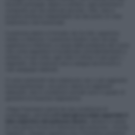
bronchi principali, destro e sinistro, ogni polmone è
composto poi da unità più piccole, i lobi, vere e
proprie strutture indipendenti sia dal punto di vista
anatomico che funzionale.
Il polmone destro è formato da tre lobi: superiore,
medio e inferiore. Il polmone sinistro solo da due,
superiore e inferiore, a causa della presenza del cuore
che come sappiamo è localizzato prevalentemente a
sinistra. A sua volta, ogni lobo è diviso in più parti, i
segmenti, che ricevono aria e sangue da bronchi e
vasi sanguigni dedicati.
Ci sono polmoniti che colpiscono uno o più segmenti
broncopolmonari, con poco danno ai segmenti
adiacenti, che in condizioni normali sono in grado di
garantire la funzione respiratoria.
«Papa Francesco parte da una condizione di
svantaggio, perché
a 21 anni gli era stato asportato il
lobo superiore del polmone destro
, sempre a causa
di una grave forma di infezione del polmone», ricorda
l’esperto. «Questo significa che il Pontefice presenta