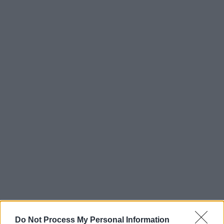
Do Not Process My Personal Information