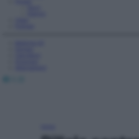
Fitness
Sport
Esercizi
Video
Podcast
Medicina AZ
Farmaci
Calcolatori
Oroscopo
Abbonamenti
Facebook
X
Instagram
Home