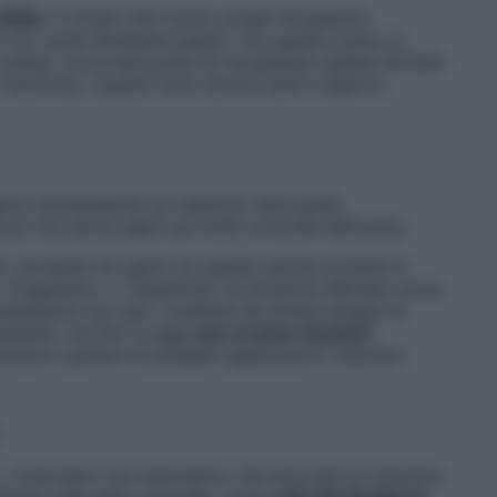
ibile
, in modo che l’uomo possa recuperare
in cui vuole diventare padre: «Su questo punto si
o tempo occorrerà prima di recuperare questa fertilità
 Insomma, i quesiti sono ancora tanti e aperti».
gisce direttamente sui testicoli, bloccando
zoi ma senza agire sui livelli ormonali dell’uomo.
no cercando di capire se questa azione avviene in
 l’organismo e “rispettosa” di strutture delicate come
imentazioni sui topi, condotte da diversi gruppi di
ettenti, ma fino a oggi
non ci sono riscontri
maturo parlare di possibili applicazioni cliniche».
 i ricercatori non escludono che bloccare la funzione
aterali sulla sfera sessuale, come
calo del desiderio