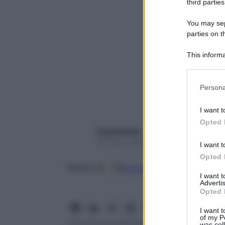
third parties
You may sepa
parties on t
This informa
Participants
Please note
Persona
information 
deny consent
I want t
in below Go
Opted 
Paola Rinaldi
25 Marzo 2023 – Lettura 4 minuti
I want t
Opted 
Google
Discover
Fon
Seguici su
I want 
Advertis
Opted 
I want t
of my P
was col