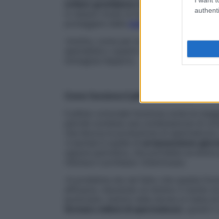
evitare gravidanze indesiderate
, renden
authenti
in nessun modo la funzione dei contraccett
proteggere dalle
malattie sessualmente t
«Inoltre, come per la pillola femminile, è 
specialista o quanto meno al medico di ba
immagina l’esperto.
Come funziona il pillolo ormonale
Il pillolo ormonale funziona come la maggi
perché contiene una combinazione di ormo
che blocca la produzione di spermatozoi,
«L’ipotesi è quella di
un’assunzione giorn
oppure periodica, che potrebbe avvenire pe
riferisce il professor Giammusso.
«Il problema sta nel fatto che questa for
efficacia, riducendo al minimo il rischio 
ipotizzare: mentre nella donna si tratta d
fermare milioni di spermatozoi
, quindi i