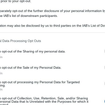
 prior to your opt-out.
rately opt-out of the further disclosure of your personal information by
he IAB’s list of downstream participants.
tion may also be disclosed by us to third parties on the IAB’s List of 
 that may further disclose it to other third parties.
 that this website/app uses one or more Google services and may gath
l Data Processing Opt Outs
including but not limited to your visit or usage behaviour. You may click 
 to Google and its third-party tags to use your data for below specifi
o opt-out of the Sharing of my personal data.
ogle consent section.
In
o opt-out of the Sale of my Personal Data.
In
ti preferite
to opt-out of processing my Personal Data for Targeted
ing.
In
o opt-out of Collection, Use, Retention, Sale, and/or Sharing
ersonal Data that Is Unrelated with the Purposes for which it
lected.