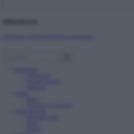
Abbonati ora!
Starbene ti regala benessere ogni mese!
Benessere
Psicologia
Rimedi naturali
Bellezza
Salute
News
Problemi e soluzioni
Alimentazione
Mangiare sano
Diete
Ricette