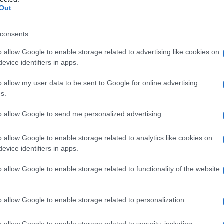
Out
di mettere a punto il cosiddetto
pillolo
, ovvero un
bbe gli uomini (e non solo le donne) a contribuire al
consents
 sembra ancora lontano, perché nessun farmaco è stato
hiarire. «È certamente interessante il concetto di
o allow Google to enable storage related to advertising like cookies on
ri di questa possibilità», commenta il
evice identifiers in apps.
 urologo, presidente della Commissione Fertilità della
in tanto fa capolino qualche ricerca, ma fino a oggi
o allow my user data to be sent to Google for online advertising
 fatto, per cui è impossibile ipotizzare quando sarà
s.
r il partner maschile».
to allow Google to send me personalized advertising.
o allow Google to enable storage related to analytics like cookies on
evice identifiers in apps.
mminile
, il pillolo – una definizione popolare che
nome commerciale – è un farmaco contraccettivo
o allow Google to enable storage related to functionality of the website
, su base ormonale o non», descrive il professor
a in una fase di studio più avanzata, perché da
o allow Google to enable storage related to personalization.
ll’uomo e non solamente sui topi, come il secondo».
l’obiettivo di questo farmaco è solamente quello di
o allow Google to enable storage related to security, including