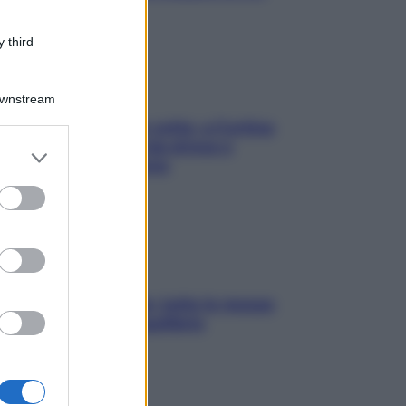
 third
Downstream
Mindfulness tra le vette: a Cortina
due giorni lontani da stress e
er and store
ansia da smartphone
to grant or
ed purposes
SOS pelle irritabile: tutte le mosse
per riportarla in equilibrio