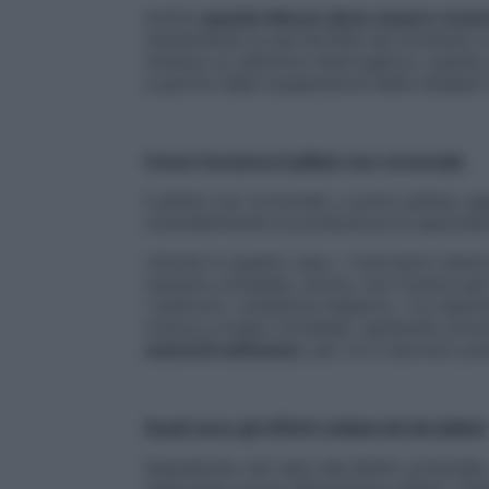
Inoltre
questo blocco deve essere revers
interamente la sua fertilità nel momento 
innesca un ulteriore interrogativo: quant
a partire dalla sospensione della terapia?
Come funziona il pillolo non ormonale
Il pillolo non ormonale, o proto-pillola, a
reversibilmente la produzione di spermato
«Anche in questo caso, i ricercatori stan
maniera completa, sicura, non tossica per
i testicoli», evidenzia l’esperto. «Le sper
ricerca a livello mondiale, sembrano prom
concreti sull’uomo
, per cui è davvero pre
Quali sono gli effetti collaterali del pillolo
Soprattutto nel caso del pillolo ormonale,
testicolare possa determinare effetti coll