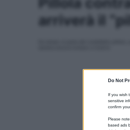
Pillola cont
arriverà il “pi
Da tempo si parla del cosiddetto pillolo, 
sembra ancora lontano e incerto
Do Not Pr
If you wish 
sensitive in
confirm your
Please note
based ads b