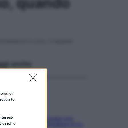
mo, quando
rimentazioni in corso, il traguardo
ggi anche
sonal or
ection to
nterest-
Aria condizionata: usala così,
closed to
senza rischiare raffreddore & Co.